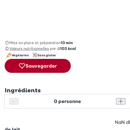
Mise en place et préparation
10 min
Valeurs nutritionnelles
par dl
103
kcal
Végétarien
Sans gluten
Sauvegarder
Ingrédients
Personnes
Réduire le nombre de personnes
Augm
NaN
dl
de lait