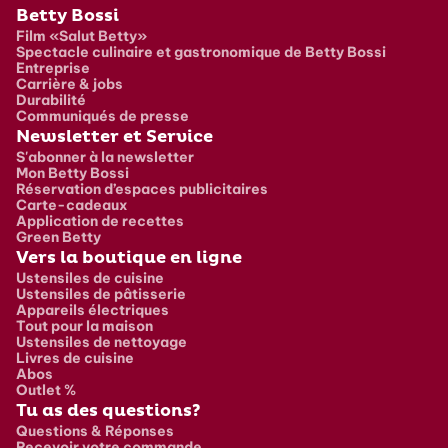
Pied de page
Betty Bossi
Film «Salut Betty»
Spectacle culinaire et gastronomique de Betty Bossi
Entreprise
Carrière & jobs
Durabilité
Communiqués de presse
Newsletter et Service
S'abonner à la newsletter
Mon Betty Bossi
Réservation d’espaces publicitaires
Carte-cadeaux
Application de recettes
Green Betty
Vers la boutique en ligne
Ustensiles de cuisine
Ustensiles de pâtisserie
Appareils électriques
Tout pour la maison
Ustensiles de nettoyage
Livres de cuisine
Abos
Outlet %
Tu as des questions?
Questions & Réponses
Recevoir votre commande