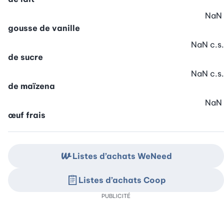
NaN
gousse de vanille
NaN
c.s.
de sucre
NaN
c.s.
de maïzena
NaN
œuf frais
Listes d’achats WeNeed
Listes d’achats Coop
PUBLICITÉ