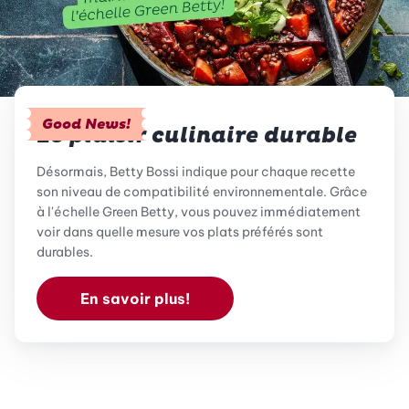
Good News!
Le plaisir culinaire durable
Désormais, Betty Bossi indique pour chaque recette
son niveau de compatibilité environnementale. Grâce
à l'échelle Green Betty, vous pouvez immédiatement
voir dans quelle mesure vos plats préférés sont
durables.
En savoir plus!