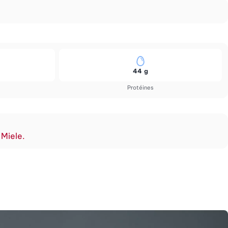
44 g
Protéines
 Miele.