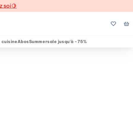
z soi
🍋
Mes favo
Mo
 cuisine
Abos
Summersale jusqu'à -75%