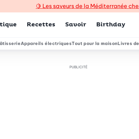
🍋
Les saveurs de la Méditerranée che
incipal
tique
Recettes
Savoir
Birthday
âtisserie
Appareils électriques
Tout pour la maison
Livres de
e
PUBLICITÉ