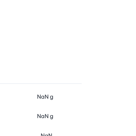
NaN
g
NaN
g
NaN