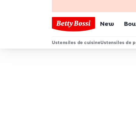
Menu pr
New
Bou
Ustensiles de cuisine
Ustensiles de p
Menu secondair