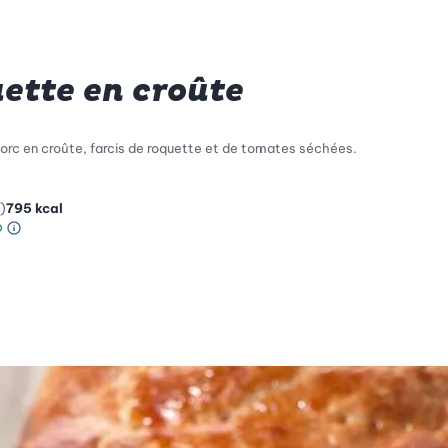
uette en croûte
porc en croûte, farcis de roquette et de tomates séchées.
)
795
kcal
Information sur l’échelle Green Betty
le de compatibilité environnementale: 1 sur 5