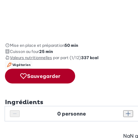
Mise en place et préparation
50 min
Cuisson au four
25 min
Valeurs nutritionnelles
par part (1/12)
337
kcal
Végétarien
Sauvegarder
Ingrédients
Personnes
Réduire le nombre de personnes
Augm
NaN
g