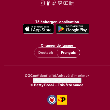
Instagram
Facebook
TikTok
Pinterest
Youtube
LinkedIn
Télécharger l'application
Changer de langue
Deutsch
Français
CG
Confidentialité
Achevé d'imprimer
Metanavigation
Paramétrage des cookies
© Betty Bossi – Fais à ta sauce