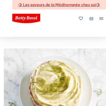
🍋
Les saveurs de la Méditerranée chez soi
🍋
Mes favoris
Mon pani
Me