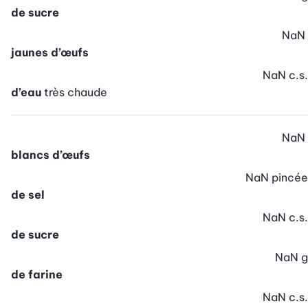
de sucre
NaN
jaunes d’œufs
NaN
c.s.
d’eau
très chaude
NaN
blancs d’œufs
NaN
pincée
de sel
NaN
c.s.
de sucre
NaN
g
de farine
NaN
c.s.