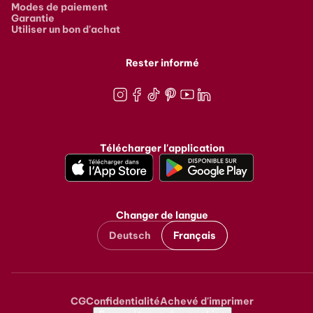
Modes de paiement
Garantie
Utiliser un bon d'achat
Rester informé
Instagram
Facebook
TikTok
Pinterest
Youtube
LinkedIn
Télécharger l'application
Changer de langue
Deutsch
Français
CG
Confidentialité
Achevé d'imprimer
Metanavigation