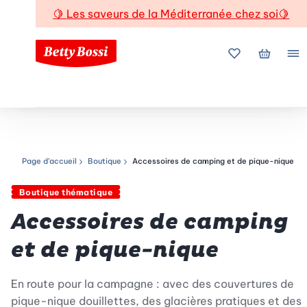
🍋
Les saveurs de la Méditerranée chez soi
🍋
Mes favoris
Mon pani
Me
Page d’accueil
Boutique
Accessoires de camping et de pique-nique
Chemin de navigation
Boutique thématique
Accessoires de camping
et de pique-nique
En route pour la campagne : avec des couvertures de
pique-nique douillettes, des glacières pratiques et des