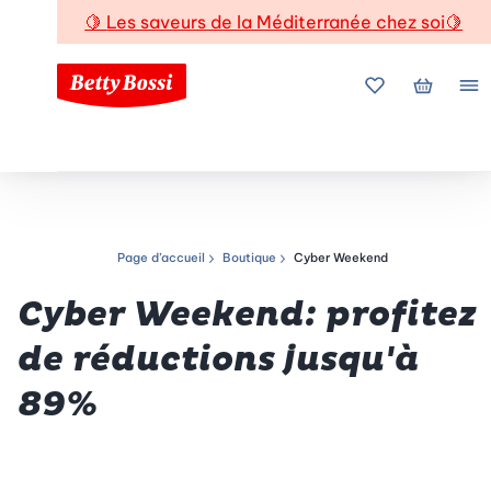
🍋
Les saveurs de la Méditerranée chez soi
🍋
Mes favoris
Mon pani
Me
Page d’accueil
Boutique
Cyber Weekend
Chemin de navigation
Cyber Weekend: profitez
de réductions jusqu'à
89%