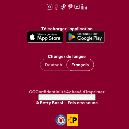
Instagram
Facebook
TikTok
Pinterest
Youtube
LinkedIn
Télécharger l'application
Changer de langue
Deutsch
Français
CG
Confidentialité
Achevé d'imprimer
Metanavigation
Paramétrage des cookies
© Betty Bossi – Fais à ta sauce