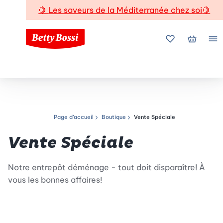
🍋
Les saveurs de la Méditerranée chez soi
🍋
Mes favoris
Mon pani
Me
Page d’accueil
Boutique
Vente Spéciale
Chemin de navigation
Vente Spéciale
Notre entrepôt déménage - tout doit disparaître! À
vous les bonnes affaires!