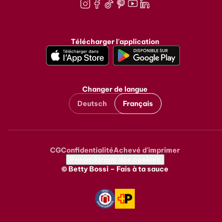
Instagram
Facebook
TikTok
Pinterest
Youtube
LinkedIn
Télécharger l'application
Changer de langue
Deutsch
Français
CG
Confidentialité
Achevé d'imprimer
Metanavigation
Paramétrage des cookies
© Betty Bossi – Fais à ta sauce