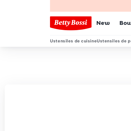
Menu pr
New
Bou
Ustensiles de cuisine
Ustensiles de p
Menu secondair
Chemin de navigation