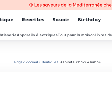
🍋
Les saveurs de la Méditerranée che
incipal
tique
Recettes
Savoir
Birthday
âtisserie
Appareils électriques
Tout pour la maison
Livres de
e
Page d’accueil
Boutique
Aspirateur balai «Turbo»