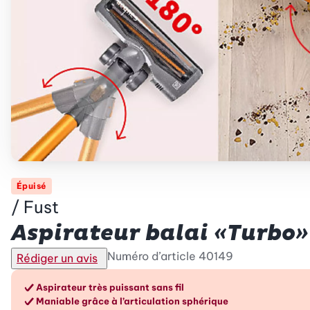
Épuisé
/ Fust
Betty Bossi
Aspirateur balai «Turbo»
Numéro d’article
40149
Rédiger un avis
Les avantages en un cou
Aspirateur très puissant sans fil
Maniable grâce à l’articulation sphérique