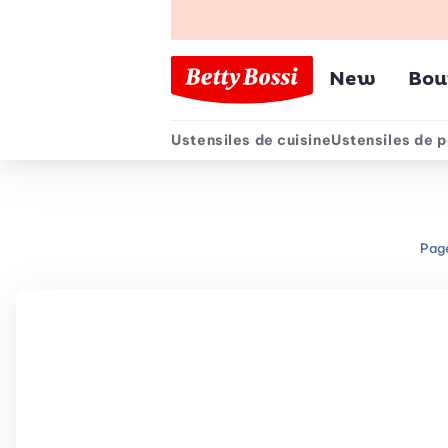
Menu pr
New
Bou
Ustensiles de cuisine
Ustensiles de p
Menu secondair
Page
Chemin de navigation