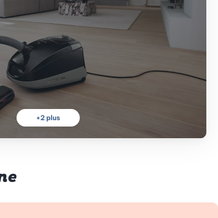
+
2
plus
ne