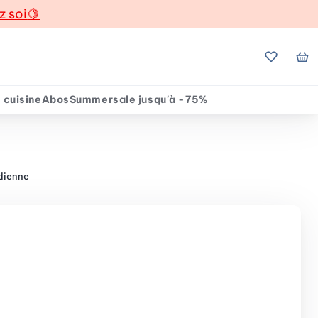
z soi
🍋
Mes favo
Mo
 cuisine
Abos
Summersale jusqu'à -75%
idienne