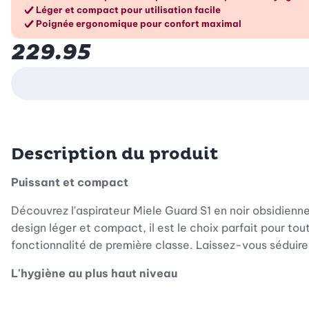
Les avantages en un cou
Léger et compact pour utilisation facile
Poignée ergonomique pour confort maximal
229.95
Description du produit
Puissant et compact
Découvrez l'aspirateur Miele Guard S1 en noir obsidienn
design léger et compact, il est le choix parfait pour t
fonctionnalité de première classe. Laissez-vous séduire
L'hygiène au plus haut niveau
L'aspirateur Miele® Guard S1 est équipé du système innov