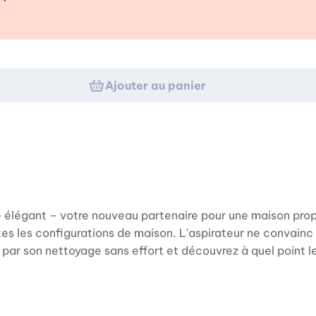
p d’œil
Ajouter au panier
e élégant – votre nouveau partenaire pour une maison prop
outes les configurations de maison. L'aspirateur ne convai
 par son nettoyage sans effort et découvrez à quel point l
ant ComfortFit, qui garantit les normes d'hygiène les plus