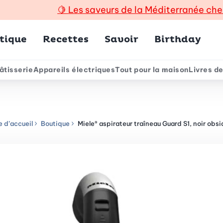
🍋
Les saveurs de la Méditerranée che
incipal
tique
Recettes
Savoir
Birthday
âtisserie
Appareils électriques
Tout pour la maison
Livres de
e
 d’accueil
Boutique
Miele® aspirateur traîneau Guard S1, noir obs