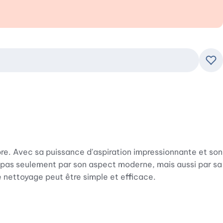
Ajo
re. Avec sa puissance d'aspiration impressionnante et son
nc pas seulement par son aspect moderne, mais aussi par sa
e nettoyage peut être simple et efficace.
 élevées. Le filtre AirClean offre une excellente capacité