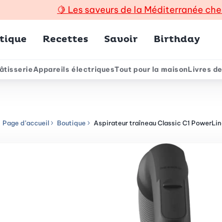
🍋
Les saveurs de la Méditerranée che
incipal
tique
Recettes
Savoir
Birthday
âtisserie
Appareils électriques
Tout pour la maison
Livres de
e
Page d’accueil
Boutique
Aspirateur traîneau Classic C1 PowerLi