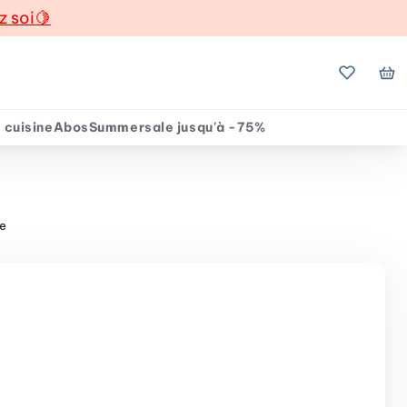
z soi
🍋
Mes favo
Mo
 cuisine
Abos
Summersale jusqu'à -75%
ne