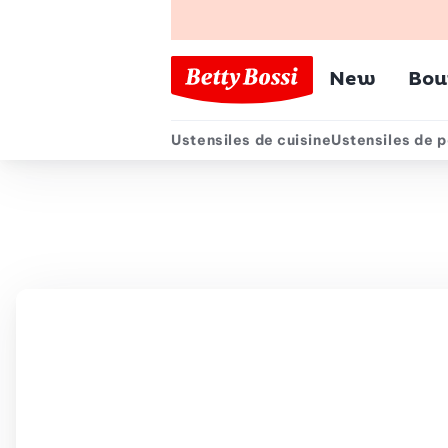
Menu pr
New
Bou
Ustensiles de cuisine
Ustensiles de p
Menu secondair
Chemin de navigation