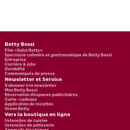
Pied de page
Betty Bossi
Film «Salut Betty»
Spectacle culinaire et gastronomique de Betty Bossi
Entreprise
Carrière & jobs
Durabilité
Communiqués de presse
Newsletter et Service
S'abonner à la newsletter
Mon Betty Bossi
Réservation d’espaces publicitaires
Carte-cadeaux
Application de recettes
Green Betty
Vers la boutique en ligne
Ustensiles de cuisine
Ustensiles de pâtisserie
Appareils électriques