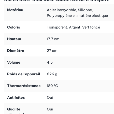
Le livre est accompagné d’un bol en acier inox de haute qualité
d’une capacité de 4,3 litres. Il est idéal pour la préparation et la
Matériau
Acier inoxydable, Silicone,
conservation des accompagnements, de salades ou de
Polypropylène en matière plastique
marinades. Grâce à son couvercle à cliquet, pratique et
étanche, vos denrées restent fraîches et bien conservées. Il est
Coloris
Transparent, Argent, Vert foncé
parfait pour le transport ou le réfrigérateur. Élégant et facile à
entretenir, ce bol est également robuste. Ce combo réunit
Hauteur
17.7 cm
saveurs et fonctionnalité pour rendre votre prochaine grillade
encore plus détendue.
Diamètre
27 cm
Volume
4.5 l
Poids de l’appareil
626 g
Thermorésistance
180 °C
Antifuites
Oui
Qualité
Oui