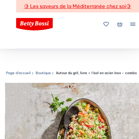
🍋
Les saveurs de la Méditerranée chez soi
🍋
Mes favoris
Mon pani
Me
Page d’accueil
Boutique
Autour du gril, livre + 1 bol en acier inox - combo
Chemin de navigation