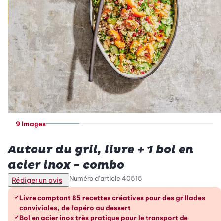
9 Images
Betty Bossi
Autour du gril, livre + 1 bol en
acier inox - combo
Numéro d’article
40515
Rédiger un avis
Les avantages en un coup d’œil
Livre comptant 85 recettes créatives pour des grillades
conviviales, de l’apéro au dessert
Bol en acier inox très pratique pour le transport de