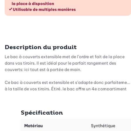
la place à disposition
Utilisable de multiples manières
Description du produit
Le bac à couverts extensible met de l’ordre et fait de la place
dans vos tiroirs. Il est idéal pour le parfait rangement des
couverts: ici tout est à portée de main.
Ce bac à couverts est extensible et s’adapte donc parfaitement
à la taille de vos tiroirs. Étiré, le bac offre un 4e compartiment
qui peut être utilisé pour les couteaux d’office ou autres
ustensiles de cuisine.
Spécification
Suggestion: d’autres boîtes de rangement de différentes
grandeurs sont disponibles dans notre boutique.
Matériau
Synthétique