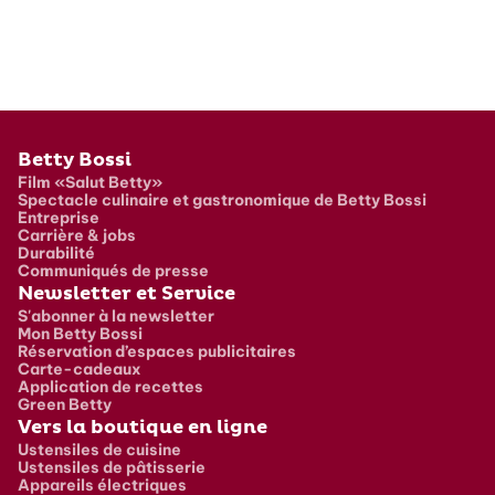
Pied de page
Betty Bossi
Film «Salut Betty»
Spectacle culinaire et gastronomique de Betty Bossi
Entreprise
Carrière & jobs
Durabilité
Communiqués de presse
Newsletter et Service
S'abonner à la newsletter
Mon Betty Bossi
Réservation d’espaces publicitaires
Carte-cadeaux
Application de recettes
Green Betty
Vers la boutique en ligne
Ustensiles de cuisine
Ustensiles de pâtisserie
Appareils électriques