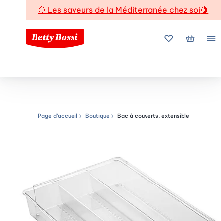
🍋
Les saveurs de la Méditerranée chez soi
🍋
Mes favoris
Mon pani
Me
Page d’accueil
Boutique
Bac à couverts, extensible
Chemin de navigation