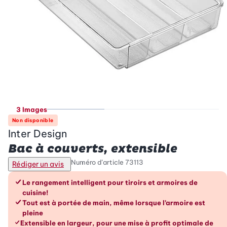
3 Images
Non disponible
Inter Design
Bac à couverts, extensible
Numéro d’article
73113
Rédiger un avis
Les avantages en un coup d’œil
Le rangement intelligent pour tiroirs et armoires de
cuisine!
Tout est à portée de main, même lorsque l’armoire est
pleine
Extensible en largeur, pour une mise à profit optimale de