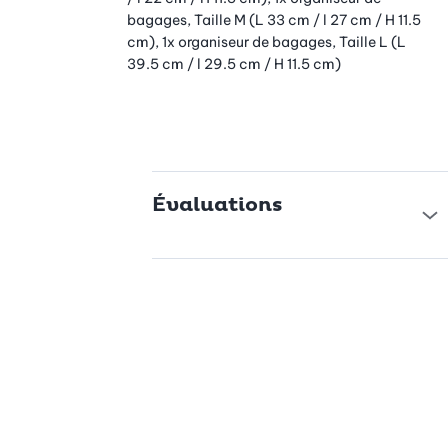
deuxième pour compresser le contenu. Cela permet
bagages, Taille M (L 33 cm / l 27 cm / H 11.5
d’économiser de la place dans la valise et de libérer de l’espace
cm), 1x organiseur de bagages, Taille L (L
pour d’autres tenues ou souvenirs.
39.5 cm / l 29.5 cm / H 11.5 cm)
Les inserts en maille transparente sur le dessus vous offrent une
vue d’ensemble immédiate : vous identifiez en un coup d’œil le
contenu de chaque pochette – sans chercher.
Des matériaux de qualité pour une utilisation durable
Tous les organiseurs sont fabriqués en matériau respirant,
Évaluations
ultraléger mais résistant. Les fermetures éclair robustes et les
poignées pratiques garantissent une manipulation confortable
– à l’hôtel, à l’aéroport ou lors d’un changement de bagage.
Des sangles intérieures supplémentaires maintiennent vos
vêtements bien en place et limitent la formation de plis. Vous
arrivez ainsi à destination non seulement plus détendu, mais
aussi soigné.
Pour toutes celles et ceux qui souhaitent organiser
intelligemment leurs bagages