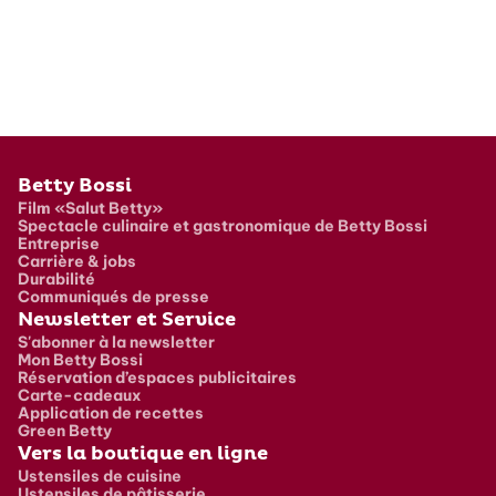
Pied de page
Betty Bossi
Film «Salut Betty»
Spectacle culinaire et gastronomique de Betty Bossi
Entreprise
Carrière & jobs
Durabilité
Communiqués de presse
Newsletter et Service
S'abonner à la newsletter
Mon Betty Bossi
Réservation d’espaces publicitaires
Carte-cadeaux
Application de recettes
Green Betty
Vers la boutique en ligne
Ustensiles de cuisine
Ustensiles de pâtisserie