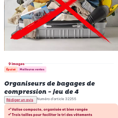
9 Images
Épuisé
Meilleures ventes
Betty Bossi
Organiseurs de bagages de
compression - jeu de 4
Numéro d’article
32255
Rédiger un avis
Les avantages en un coup d’œil
Valise compacte, organisée et bien rangée
Trois tailles pour faciliter le tri des vêtements