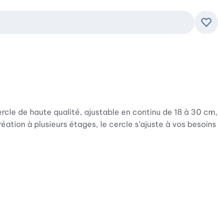
Ajo
rcle de haute qualité, ajustable en continu de 18 à 30 cm,
ation à plusieurs étages, le cercle s’ajuste à vos besoins
ste et durable. Même avec un usage fréquent, il conserve
sur des résultats de cuisson toujours parfaits.