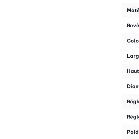
Avec une hauteur de 15 cm, le cercle Birkmann est idéa
Maté
auront un aspect professionnel et élégant, parfaites po
Rev
Utilisation pratique
Le cercle est équipé de poignées intégrées qui facilitent 
Colo
nettoyage simple et rapide, vous laissant plus de temps
Larg
Haut
Diam
Régl
Régl
Poid