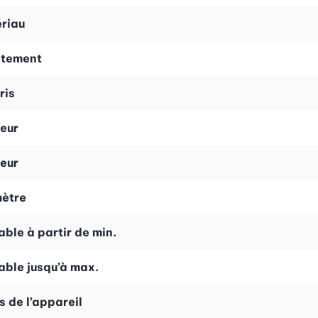
l pour superposer des gâteaux particulièrement hauts. Grâ
riau
ur les occasions spéciales.
êtement
son réglage et son utilisation lors de la cuisson. De plus, 
ris
 pour la décoration de vos gâteaux.
eur
eur
ètre
able à partir de min.
able jusqu’à max.
s de l’appareil