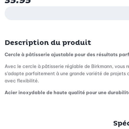
35.95
Description du produit
Cercle à pâtisserie ajustable pour des résultats par
Avec le cercle à pâtisserie réglable de Birkmann, vous 
s’adapte parfaitement à une grande variété de projets de
avec flexibilité.
Acier inoxydable de haute qualité pour une durabili
Fabriqué en acier inoxydable résistant à la rouille et a
sa forme et résiste à des températures allant jusqu’à 23
Spéc
Idéal pour des gâteaux extra hauts