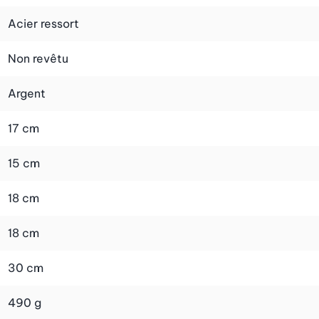
ce à la hauteur régulière des couches, vos créations
Acier ressort
Non revêtu
il est compatible avec le lave-vaisselle, ce qui rend son
Argent
17 cm
15 cm
18 cm
18 cm
30 cm
490 g