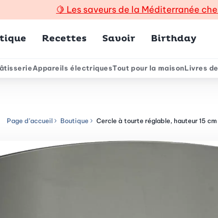
🍋
Les saveurs de la Méditerranée che
incipal
tique
Recettes
Savoir
Birthday
âtisserie
Appareils électriques
Tout pour la maison
Livres de
e
Page d’accueil
Boutique
Cercle à tourte réglable, hauteur 15 cm