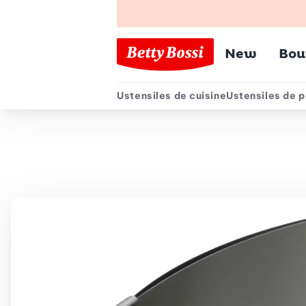
Menu pr
New
Bou
Ustensiles de cuisine
Ustensiles de p
Menu secondair
Chemin de navigation