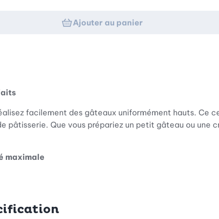
Ajouter au panier
faits
réalisez facilement des gâteaux uniformément hauts. Ce ce
 pâtisserie. Que vous prépariez un petit gâteau ou une cré
té maximale
ux acides, ce cercle à pâtisserie est particulièrement robu
0°C. Vous pouvez l’utiliser directement au four et compter 
ification