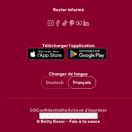
Rester informé
Instagram
Facebook
TikTok
Pinterest
Youtube
LinkedIn
Télécharger l'application
Changer de langue
Deutsch
Français
CG
Confidentialité
Achevé d'imprimer
Metanavigation
Paramétrage des cookies
© Betty Bossi – Fais à ta sauce