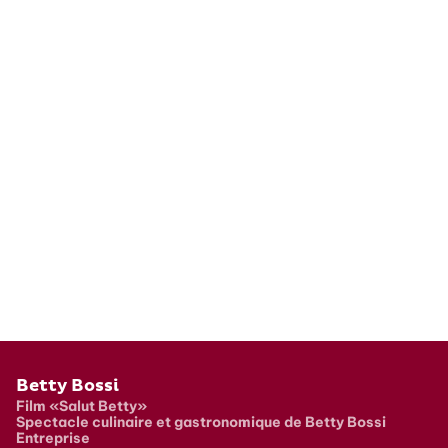
Pied de page
Betty Bossi
Film «Salut Betty»
Spectacle culinaire et gastronomique de Betty Bossi
Entreprise