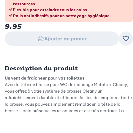
ressources
Flexible pour atteindre tous les coins
Poils antiadhésifs pour un nettoyage hygiénique
9.95
Ajouter au panier
Ajo
Description du produit
Un vent de fraîcheur pour vos toilettes
Avec la tête de brosse pour WC de rechange Metaltex Cleany,
vous offrez à votre système de brosses Cleany un
rafraîchissement durable et efficace. Au lieu de remplacer toute
la brosse, vous pouvez simplement remplacer la tête de la
brosse – cela préserve les ressources et est très pratique. La
forme plate et flexible de la brosse vous permet d'atteindre
chaque coin des toilettes sans effort. Le nettoyage devient
ainsi un jeu d'enfant et vos toilettes restent propres.