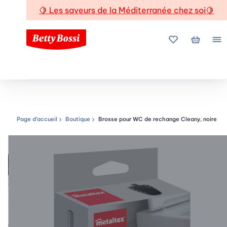
🍋
Les saveurs de la Méditerranée chez soi
🍋
Mes favoris
Mon pani
Me
Page d’accueil
Boutique
Brosse pour WC de rechange Cleany, noire
Chemin de navigation