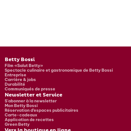
Pied de page
Betty Bossi
Film «Salut Betty»
Spectacle culinaire et gastronomique de Betty Bossi
Entreprise
Carrière & jobs
Durabilité
Communiqués de presse
Newsletter et Service
S'abonner à la newsletter
Mon Betty Bossi
Réservation d’espaces publicitaires
Carte-cadeaux
Application de recettes
Green Betty
Vers la boutique en ligne