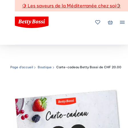
🍋
Les saveurs de la Méditerranée chez soi
🍋
Mes favoris
Mon pani
Me
Page d’accueil
Boutique
Carte-cadeau Betty Bossi de CHF 20.00
Chemin de navigation