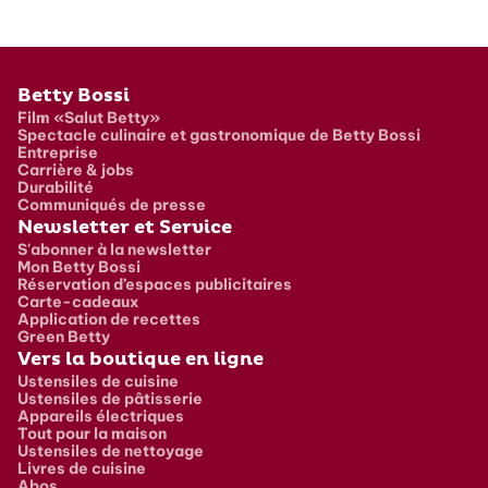
Pied de page
Betty Bossi
Film «Salut Betty»
Spectacle culinaire et gastronomique de Betty Bossi
Entreprise
Carrière & jobs
Durabilité
Communiqués de presse
Newsletter et Service
S'abonner à la newsletter
Mon Betty Bossi
Réservation d’espaces publicitaires
Carte-cadeaux
Application de recettes
Green Betty
Vers la boutique en ligne
Ustensiles de cuisine
Ustensiles de pâtisserie
Appareils électriques
Tout pour la maison
Ustensiles de nettoyage
Livres de cuisine
Abos