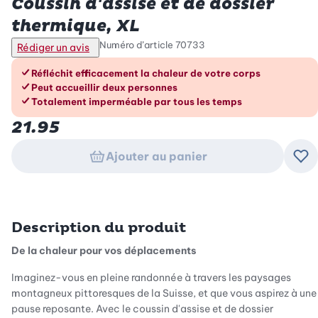
Coussin d'assise et de dossier
thermique, XL
Numéro d’article
70733
Rédiger un avis
Les avantages en un coup d’œil
Réfléchit efficacement la chaleur de votre corps
Peut accueillir deux personnes
Totalement imperméable par tous les temps
21.95
Ajouter au panier
Ajo
Description du produit
De la chaleur pour vos déplacements
Imaginez-vous en pleine randonnée à travers les paysages
montagneux pittoresques de la Suisse, et que vous aspirez à une
pause reposante. Avec le coussin d'assise et de dossier