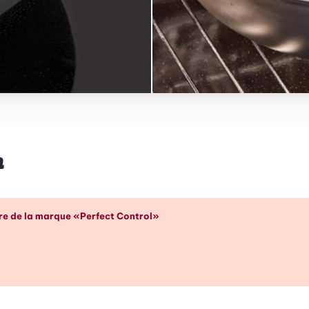
m
p d’œil
tre de la marque «Perfect Control»