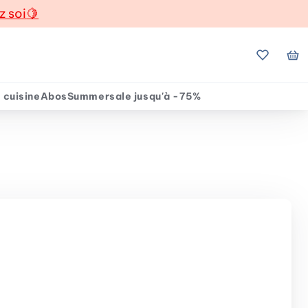
z soi
🍋
Mes favo
Mo
 cuisine
Abos
Summersale jusqu'à -75%