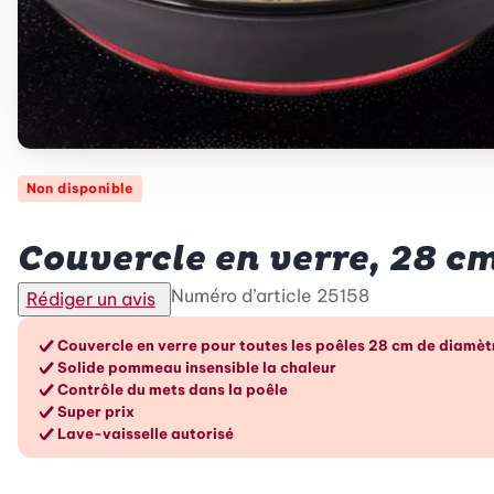
Non disponible
Betty Bossi
Couvercle en verre, 28 c
Numéro d’article
25158
Rédiger un avis
Les avantages en un cou
Couvercle en verre pour toutes les poêles 28 cm de diamè
Solide pommeau insensible la chaleur
Contrôle du mets dans la poêle
Super prix
Lave-vaisselle autorisé