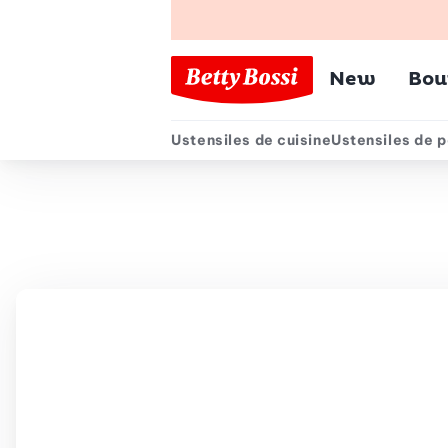
Menu pr
New
Bou
Ustensiles de cuisine
Ustensiles de p
Menu secondair
Chemin de navigation