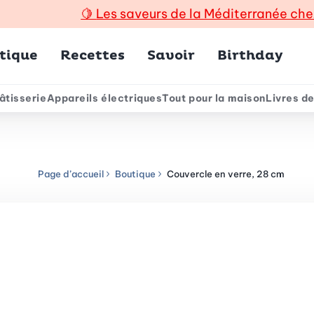
🍋
Les saveurs de la Méditerranée che
incipal
tique
Recettes
Savoir
Birthday
âtisserie
Appareils électriques
Tout pour la maison
Livres de
e
Page d’accueil
Boutique
Couvercle en verre, 28 cm