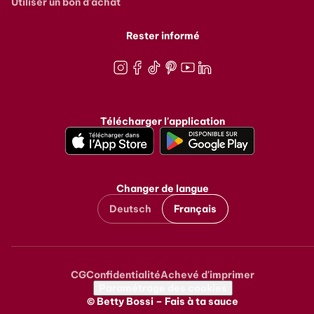
Utiliser un bon d'achat
Rester informé
Instagram
Facebook
TikTok
Pinterest
Youtube
LinkedIn
Télécharger l'application
Changer de langue
Deutsch
Français
CG
Confidentialité
Achevé d'imprimer
Metanavigation
Paramétrage des cookies
© Betty Bossi – Fais à ta sauce