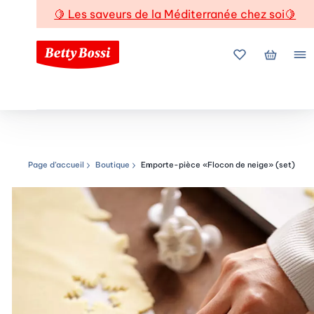
🍋
Les saveurs de la Méditerranée chez soi
🍋
Mes favoris
Mon pani
Me
Page d’accueil
Boutique
Emporte-pièce «Flocon de neige» (set)
Chemin de navigation