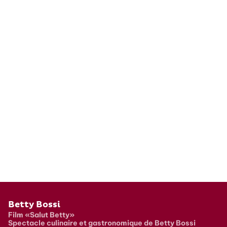
Pied de page
Betty Bossi
Film «Salut Betty»
Spectacle culinaire et gastronomique de Betty Bossi