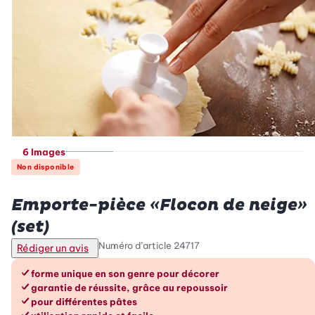
6 Images
Non disponible
Betty Bossi
Emporte-pièce «Flocon de neige»
(set)
Numéro d’article
24717
Rédiger un avis
Les avantages en un coup d’œil
forme unique en son genre pour décorer
garantie de réussite, grâce au repoussoir
pour différentes pâtes