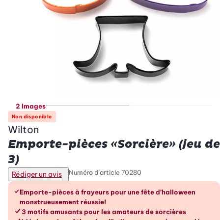
2 Images
Non disponible
Wilton
Emporte-pièces «Sorcière» (jeu de
3)
Numéro d’article
70280
Rédiger un avis
Les avantages en un coup d’œil
Emporte-pièces à frayeurs pour une fête d’halloween
monstrueusement réussie!
3 motifs amusants pour les amateurs de sorcières