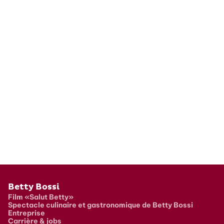
Pied de page
Betty Bossi
Film «Salut Betty»
Spectacle culinaire et gastronomique de Betty Bossi
Entreprise
Carrière & jobs