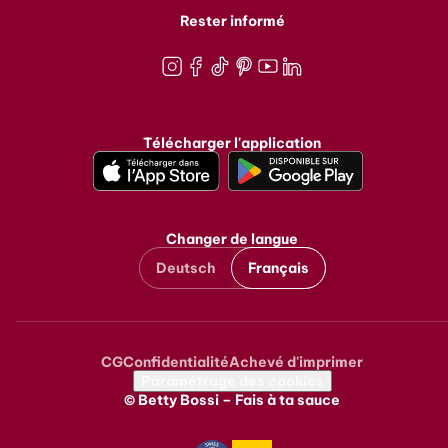
Rester informé
Instagram
Facebook
TikTok
Pinterest
Youtube
LinkedIn
Télécharger l'application
Changer de langue
Deutsch
Français
CG
Confidentialité
Achevé d'imprimer
Metanavigation
Paramétrage des cookies
© Betty Bossi – Fais à ta sauce