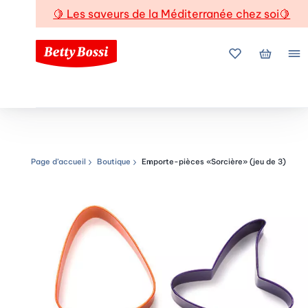
🍋
Les saveurs de la Méditerranée chez soi
🍋
Mes favoris
Mon pani
Me
Page d’accueil
Boutique
Emporte-pièces «Sorcière» (jeu de 3)
Chemin de navigation