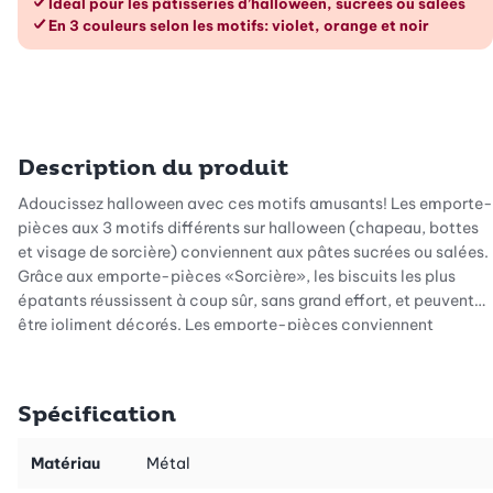
Idéal pour les pâtisseries d’halloween, sucrées ou salées
En 3 couleurs selon les motifs: violet, orange et noir
Description du produit
Adoucissez halloween avec ces motifs amusants! Les emporte-
pièces aux 3 motifs différents sur halloween (chapeau, bottes
et visage de sorcière) conviennent aux pâtes sucrées ou salées.
Grâce aux emporte-pièces «Sorcière», les biscuits les plus
épatants réussissent à coup sûr, sans grand effort, et peuvent
être joliment décorés. Les emporte-pièces conviennent
également pour confectionner de petites attentions
savoureuses ou des décorations de table ensorcelantes.
Spécification
Matériau
Métal