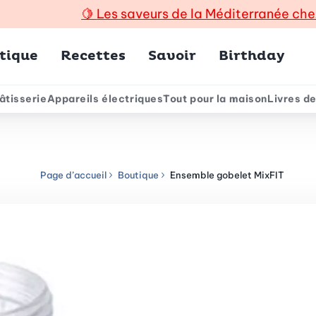
🍋
Les saveurs de la Méditerranée che
incipal
tique
Recettes
Savoir
Birthday
âtisserie
Appareils électriques
Tout pour la maison
Livres de
e
Page d’accueil
Boutique
Ensemble gobelet MixFIT