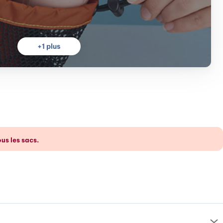
+
1
plus
us les sacs.