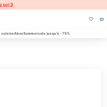
z soi
🍋
Mes favo
Mo
 cuisine
Abos
Summersale jusqu'à -75%