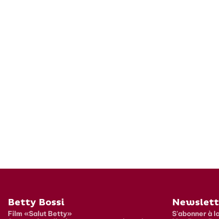
Pied de page
Betty Bossi
Newslett
Film «Salut Betty»
S'abonner à l