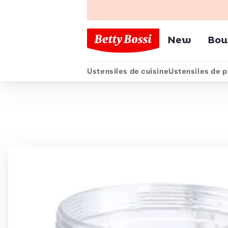
Menu pr
New
Bou
Ustensiles de cuisine
Ustensiles de p
Menu secondair
Chemin de navigation