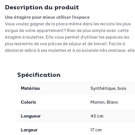
Description du produit
Une étagère pour mieux utiliser l’espace
Vous voulez gagner de la place même dans les recoins les plus
exigus de votre appartement? Rien de plus simple avec cette
étagère à roulettes. Elle vous permet d’utiliser les espaces les
plus restreints de vos pièces de séjour et de travail. Facile à
déplacer grâce à ses roulettes et à sa poignée très pratique, elle
est idéale pour votre cuisine, votre séjour ou votre pièce de
travail. Elle se case même dans les petites salles de bain où elle
peut accueillir vos produits cosmétiques et vos articles de
Spécification
toilette essentiels.
Montage sans vis très simple
Matériau
Synthétique, bois
Le montage de cette étagère étroite est un jeu d’enfant. Elle
s’assemble sans outils, et les éléments s’emboîtent en un tour
Coloris
Marron, Blanc
de main. C’est simple et rapide.
Longueur
45 cm
Parfait pour les espaces restreints
Grâce à ses quatre roulettes et à son design étroit, ce chariot
Largeur
17 cm
est facile à placer là où vous en avez besoin. Peu profond, il se