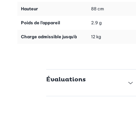
rend utile même dans les espaces très limités. Vous pouvez ainsi
Hauteur
88 cm
consacrer vos moindres recoins au rangement.
Grâce à cette étagère polyvalente, votre salle de bain, votre
Poids de l’appareil
2.9 g
buanderie ou votre cuisine seront toujours ordonnées.
Charge admissible jusqu’à
12 kg
Évaluations