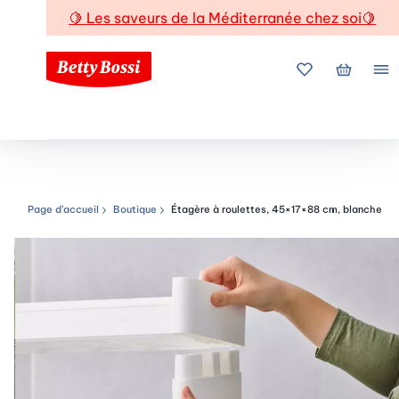
🍋
Les saveurs de la Méditerranée chez soi
🍋
Mes favoris
Mon pani
Me
Page d’accueil
Boutique
Étagère à roulettes, 45×17×88 cm, blanche
Chemin de navigation