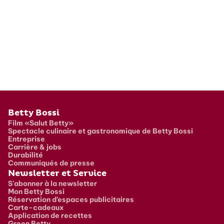
Pied de page
Betty Bossi
Film «Salut Betty»
Spectacle culinaire et gastronomique de Betty Bossi
Entreprise
Carrière & jobs
Durabilité
Communiqués de presse
Newsletter et Service
S'abonner à la newsletter
Mon Betty Bossi
Réservation d’espaces publicitaires
Carte-cadeaux
Application de recettes
Green Betty