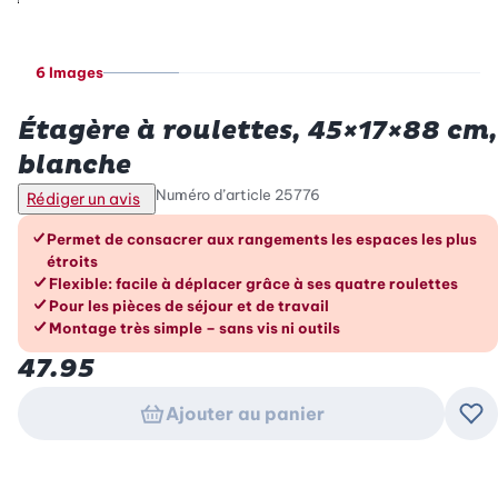
6 Images
Betty Bossi
Étagère à roulettes, 45×17×88 cm,
blanche
Numéro d’article
25776
Rédiger un avis
Les avantages en un coup d’œil
Permet de consacrer aux rangements les espaces les plus
étroits
Flexible: facile à déplacer grâce à ses quatre roulettes
Pour les pièces de séjour et de travail
Montage très simple – sans vis ni outils
47.95
Ajouter au panier
Ajo