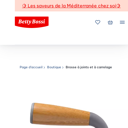
🍋
Les saveurs de la Méditerranée chez soi
🍋
Mes favoris
Mon pani
Me
Page d’accueil
Boutique
Brosse à joints et à carrelage
Chemin de navigation