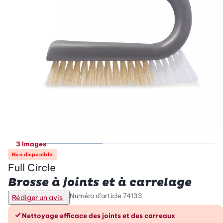
3 Images
Non disponible
Full Circle
Brosse à joints et à carrelage
Numéro d’article
74133
Rédiger un avis
Les avantages en un coup d’œil
Nettoyage efficace des joints et des carreaux