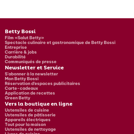
Pied de page
Betty Bossi
Film «Salut Betty»
Spectacle culinaire et gastronomique de Betty Bossi
Entreprise
Carrière & jobs
Durabilité
Communiqués de presse
Newsletter et Service
S'abonner à la newsletter
Mon Betty Bossi
Réservation d’espaces publicitaires
Carte-cadeaux
Application de recettes
Green Betty
Vers la boutique en ligne
Ustensiles de cuisine
Ustensiles de pâtisserie
Appareils électriques
Tout pour la maison
Ustensiles de nettoyage
Livres de cuisine