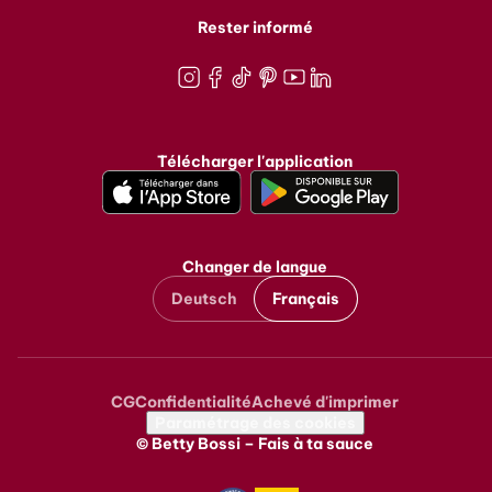
Rester informé
Instagram
Facebook
TikTok
Pinterest
Youtube
LinkedIn
Télécharger l'application
Changer de langue
Deutsch
Français
CG
Confidentialité
Achevé d'imprimer
Metanavigation
Paramétrage des cookies
© Betty Bossi – Fais à ta sauce