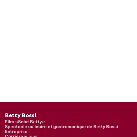
Pied de page
Betty Bossi
Film «Salut Betty»
Spectacle culinaire et gastronomique de Betty Bossi
Entreprise
Carrière & jobs