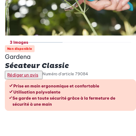
3 Images
Non disponible
Gardena
Sécateur Classic
Numéro d’article
79084
Rédiger un avis
Les avantages en un coup d’œil
Prise en main ergonomique et confortable
Utilisation polyvalente
Se garde en toute sécurité grâce à la fermeture de
sécurité à une main