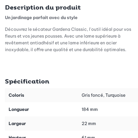
Description du produit
Un jardinage parfait avec du style
Découvrez le sécateur Gardena Classic, l'outil idéal pour vos
fleurs et vos jeunes pousses. Avec une lame supérieure à
revêtement antiadhésif et une lame inférieure en acier
inoxydable, il offre une qualité et une durabilité optimales.
Ergonomique et confortable
Spécification
Le sécateur marque des points avec ses poignées
ergonomiques qui, avec un composant souple supplémentaire
Coloris
Gris foncé, Turquoise
sur la poignée supérieure, assurent un confort maximal lors de la
coupe. Le jardinage devient ainsi une expérience agréable,
Longueur
184 mm
même pour des durées d'utilisation prolongées.
Largeur
22 mm
La sécurité avant tout
Hauteur
61 mm