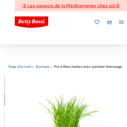
🍋
Les saveurs de la Méditerranée chez soi
🍋
Mes favoris
Mon pani
Me
Page d’accueil
Boutique
Pot à fines herbes avec système d’arrosage
Chemin de navigation