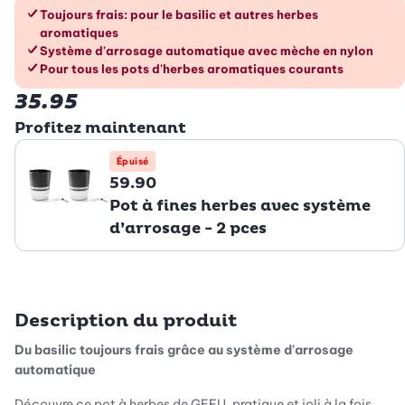
Les avantages en un coup d’œil
Toujours frais: pour le basilic et autres herbes
aromatiques
Système d'arrosage automatique avec mèche en nylon
Pour tous les pots d'herbes aromatiques courants
35.95
Profitez maintenant
Épuisé
59.90
Pot à fines herbes avec système
d’arrosage - 2 pces
Description du produit
Du basilic toujours frais grâce au système d'arrosage
automatique
Découvre ce pot à herbes de GEFU, pratique et joli à la fois,