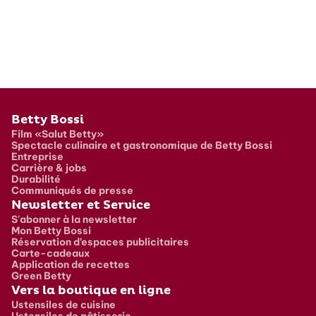
Pied de page
Betty Bossi
Film «Salut Betty»
Spectacle culinaire et gastronomique de Betty Bossi
Entreprise
Carrière & jobs
Durabilité
Communiqués de presse
Newsletter et Service
S'abonner à la newsletter
Mon Betty Bossi
Réservation d’espaces publicitaires
Carte-cadeaux
Application de recettes
Green Betty
Vers la boutique en ligne
Ustensiles de cuisine
Ustensiles de pâtisserie