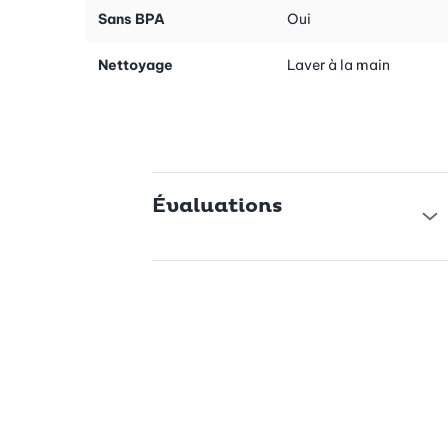
plastique d'origine dans ce pot à herbes. La mèche en nylon
Sans BPA
Oui
durable est tout simplement enroulée autour d'une tige en
plastique et introduite dans la terre des plantes par le trou au
Nettoyage
Laver à la main
fond du pot. Remplir 5 dl d'eau, le reste se fait
automatiquement: dès maintenant, la mèche absorbe l'eau et
fournit aux racines l'humidité nécessaire de manière optimale et
régulière.
Utilisation polyvalente
Évaluations
Qu'il s'agisse de basilic, d'origan ou de ciboulette, le pot à
herbes de GEFU convient à de nombreuses herbes et t'évite
d'avoir à les arroser constamment. Profite du pot à herbes
pratique avec système d'arrosage automatique et savoure des
herbes toujours fraîches dans tes plats.