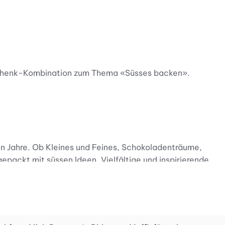
eschenk-Kombination zum Thema «Süsses backen».
n Jahre. Ob Kleines und Feines, Schokoladenträume,
epackt mit süssen Ideen. Vielfältige und inspirierende
 Gross und Klein ein Lächeln ins Gesicht zaubert. Und so
nli auf den Bauch des Engeli und dessen Ärmchen darum