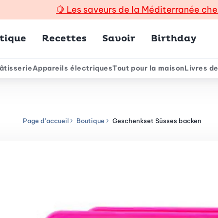
🍋
Les saveurs de la Méditerranée che
incipal
tique
Recettes
Savoir
Birthday
âtisserie
Appareils électriques
Tout pour la maison
Livres de
e
Page d’accueil
Boutique
Geschenkset Süsses backen