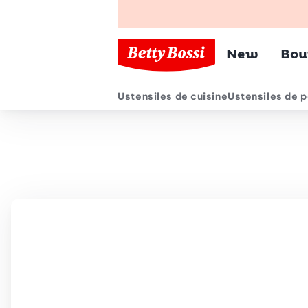
Menu pr
New
Bou
Ustensiles de cuisine
Ustensiles de p
Menu secondair
Chemin de navigation