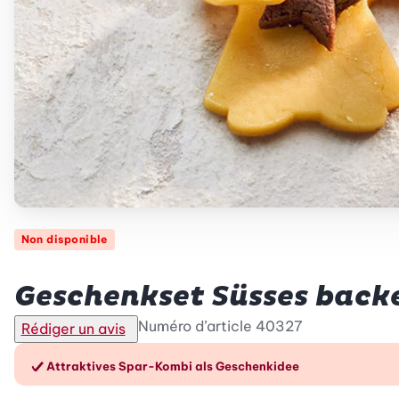
Non disponible
Betty Bossi
Geschenkset Süsses back
Numéro d’article
40327
Rédiger un avis
Les avantages en un cou
Attraktives Spar-Kombi als Geschenkidee