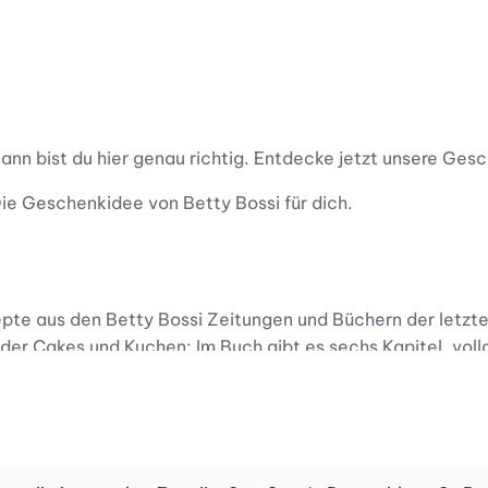
ann bist du hier genau richtig. Entdecke jetzt unsere G
ie Geschenkidee von Betty Bossi für dich.
te aus den Betty Bossi Zeitungen und Büchern der letzte
er Cakes und Kuchen: Im Buch gibt es sechs Kapitel, vollg
eeignet.
behalten auch nach dem Backen ihre freundliche Miene, die
ernli aus, bestreiche das Engeli mit Eigelb, lege das Ster