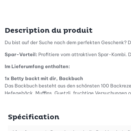
Description du produit
Du bist auf der Suche nach dem perfekten Geschenk? D
Spar-Vorteil:
Profitiere vom attraktiven Spar-Kombi. D
Im Lieferumfang enthalten:
1x Betty backt mit dir, Backbuch
Das Backbuch besteht aus den schönsten 100 Backrezep
Hefegebäck, Muffins, Guetzli, fruchtige Versuchungen od
Backrezepte mit Geling-Garantie - auch für Anfänger g
1x Guetzli-Ausstecher Engeli - 2er-Set
Spécification
Die herzigen Engeli aus dem Guetzli-Ausstecher Engeli 
gehts: Steche mithilfe der Formen ein Engeli und ein St