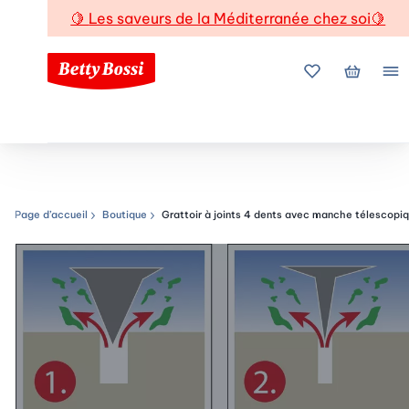
🍋
Les saveurs de la Méditerranée chez soi
🍋
Mes favoris
Mon pani
Me
Page d’accueil
Boutique
Grattoir à joints 4 dents avec manche télescopi
Chemin de navigation