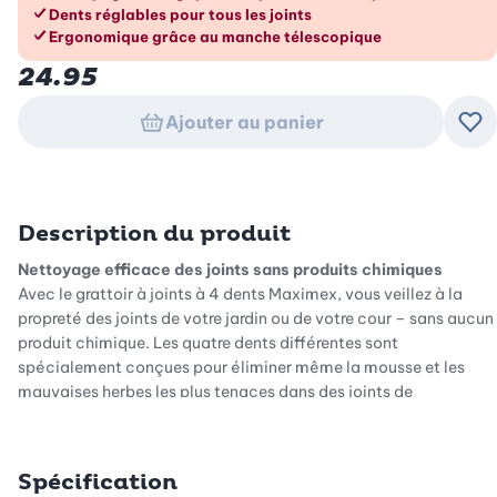
Dents réglables pour tous les joints
Ergonomique grâce au manche télescopique
24.95
Ajouter au panier
Ajo
Description du produit
Nettoyage efficace des joints sans produits chimiques
Avec le grattoir à joints à 4 dents Maximex, vous veillez à la
propreté des joints de votre jardin ou de votre cour – sans aucun
produit chimique. Les quatre dents différentes sont
spécialement conçues pour éliminer même la mousse et les
mauvaises herbes les plus tenaces dans des joints de
différentes largeurs. Vous pouvez ainsi compter sur un entretien
écologique et durable de vos trottoirs, allées et terrasses. Le
résultat est un aspect soigné qui redonne éclat et propreté à
Spécification
vos espaces extérieurs.