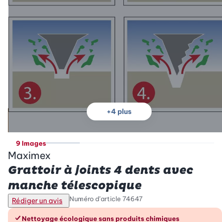
+
4
plus
9 Images
Maximex
Grattoir à joints 4 dents avec
manche télescopique
Numéro d’article
74647
Rédiger un avis
Les avantages en un coup d’œil
Nettoyage écologique sans produits chimiques