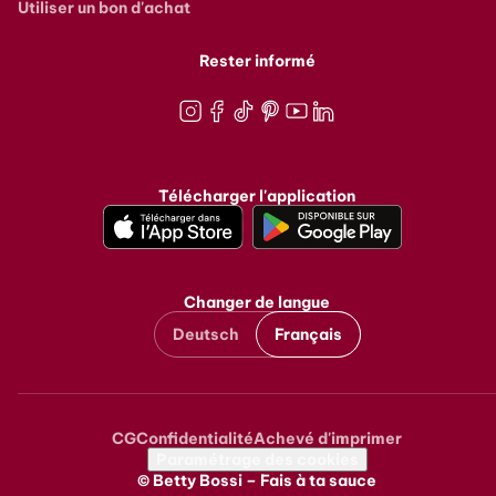
Utiliser un bon d'achat
Rester informé
Instagram
Facebook
TikTok
Pinterest
Youtube
LinkedIn
Télécharger l'application
Changer de langue
Deutsch
Français
CG
Confidentialité
Achevé d'imprimer
Metanavigation
Paramétrage des cookies
© Betty Bossi – Fais à ta sauce