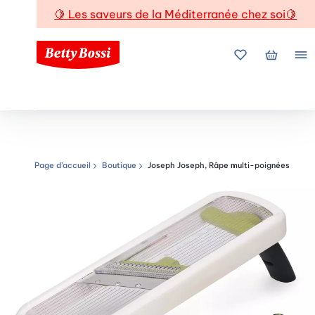
🍋
Les saveurs de la Méditerranée chez soi
🍋
Mes favoris
Mon pani
Me
Page d’accueil
Boutique
Joseph Joseph, Râpe multi-poignées
Chemin de navigation