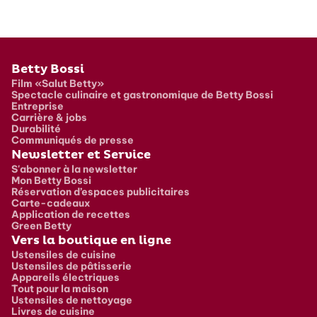
Pied de page
Betty Bossi
Film «Salut Betty»
Spectacle culinaire et gastronomique de Betty Bossi
Entreprise
Carrière & jobs
Durabilité
Communiqués de presse
Newsletter et Service
S'abonner à la newsletter
Mon Betty Bossi
Réservation d’espaces publicitaires
Carte-cadeaux
Application de recettes
Green Betty
Vers la boutique en ligne
Ustensiles de cuisine
Ustensiles de pâtisserie
Appareils électriques
Tout pour la maison
Ustensiles de nettoyage
Livres de cuisine