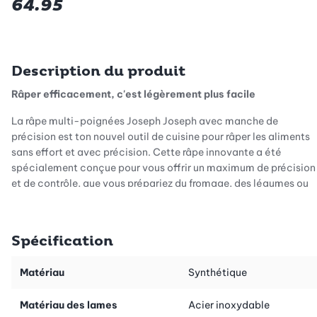
64.95
Description du produit
Râper efficacement, c'est légèrement plus facile
La râpe multi-poignées Joseph Joseph avec manche de
précision est ton nouvel outil de cuisine pour râper les aliments
sans effort et avec précision. Cette râpe innovante a été
spécialement conçue pour vous offrir un maximum de précision
et de contrôle, que vous prépariez du fromage, des légumes ou
des zestes d'agrumes. Avec son design bien pensé, elle garantit
efficacité et polyvalence dans votre cuisine.
Spécification
Un design ergonomique pour un confort optimal
La poignée de précision de cette râpe multi-poignées tient
Matériau
Synthétique
confortablement dans ta main et t'offre une maniabilité
optimale. Son design ergonomique minimise l'effort et fait de la
Matériau des lames
Acier inoxydable
râpe une tâche légèrement plus facile. Vous pouvez choisir entre