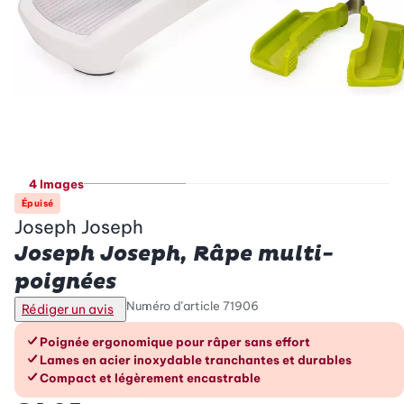
4 Images
Épuisé
Joseph Joseph
Joseph Joseph, Râpe multi-
poignées
Numéro d’article
71906
Rédiger un avis
Les avantages en un coup d’œil
Poignée ergonomique pour râper sans effort
Lames en acier inoxydable tranchantes et durables
Compact et légèrement encastrable