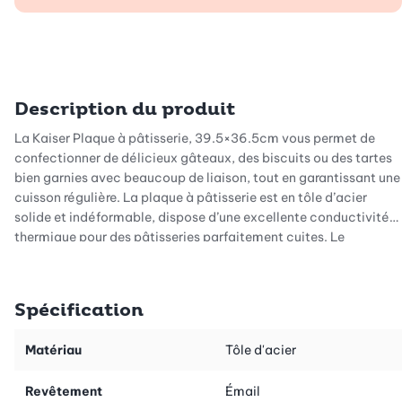
Description du produit
La Kaiser Plaque à pâtisserie, 39.5×36.5cm vous permet de
confectionner de délicieux gâteaux, des biscuits ou des tartes
bien garnies avec beaucoup de liaison, tout en garantissant une
cuisson régulière. La plaque à pâtisserie est en tôle d’acier
solide et indéformable, dispose d’une excellente conductivité
thermique pour des pâtisseries parfaitement cuites. Le
revêtement antiadhésif résistant aux coupures est très pratique
au quotidien, surtout lorsque le temps presse! Pour le nettoyage,
il suffit de déposer la plaque dans le lave-vaisselle.
Spécification
Cette Kaiser Plaque à pâtisserie, 39.5×36.5cm qualité est
Matériau
Tôle d'acier
fabriquée en Allemagne par la maison Kaiser.
Revêtement
Émail