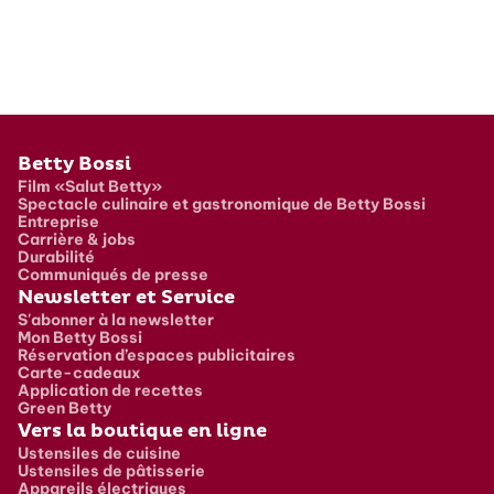
Pied de page
Betty Bossi
Film «Salut Betty»
Spectacle culinaire et gastronomique de Betty Bossi
Entreprise
Carrière & jobs
Durabilité
Communiqués de presse
Newsletter et Service
S'abonner à la newsletter
Mon Betty Bossi
Réservation d’espaces publicitaires
Carte-cadeaux
Application de recettes
Green Betty
Vers la boutique en ligne
Ustensiles de cuisine
Ustensiles de pâtisserie
Appareils électriques