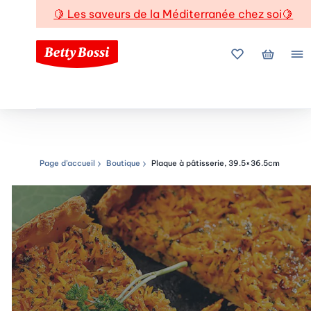
🍋
Les saveurs de la Méditerranée chez soi
🍋
Mes favoris
Mon pani
Me
Page d’accueil
Boutique
Plaque à pâtisserie, 39.5×36.5cm
Chemin de navigation