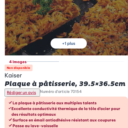
+
1
plus
4 Images
Non disponible
Kaiser
Plaque à pâtisserie, 39.5×36.5cm
Numéro d’article
70154
Rédiger un avis
Les avantages en un coup d’œil
La plaque à pâtisserie aux multiples talents
Excellente conductivité thermique de la tôle d’acier pour
des résultats optimaux
Surface en émail antiadhésive résistant aux coupures
Passe au lave-vaisselle