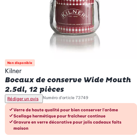
Non disponible
Kilner
Bocaux de conserve Wide Mouth
2.5dl, 12 pièces
Numéro d’article
73749
Rédiger un avis
Les avantages en un coup d’œil
Verre de haute qualité pour bien conserver l'arôme
Scellage hermétique pour fraîcheur continue
Gravure en verre décorative pour jolis cadeaux faits
maison