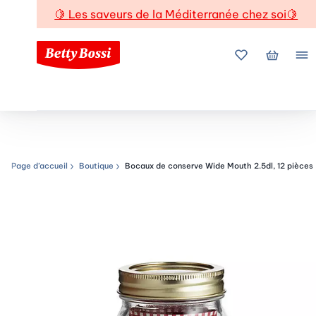
🍋
Les saveurs de la Méditerranée chez soi
🍋
Mes favoris
Mon pani
Me
Page d’accueil
Boutique
Bocaux de conserve Wide Mouth 2.5dl, 12 pièces
Chemin de navigation