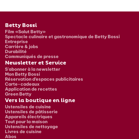
Pied de page
Betty Bossi
Film «Salut Betty»
Spectacle culinaire et gastronomique de Betty Bossi
Entreprise
Carrière & jobs
Durabilité
Communiqués de presse
Newsletter et Service
S'abonner à la newsletter
Mon Betty Bossi
Réservation d’espaces publicitaires
Carte-cadeaux
Application de recettes
Green Betty
Vers la boutique en ligne
Ustensiles de cuisine
Ustensiles de pâtisserie
Appareils électriques
Tout pour la maison
Ustensiles de nettoyage
Livres de cuisine
Abos