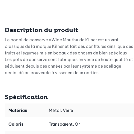
Description du produit
Le bocal de conserve «Wide Mouth» de Kilner est un vrai
classique de la marque Kilner et fait des confitures ainsi que des
fruits et légumes mis en bocaux des choses de bien spéciaux!
Les pots de conserve sont fabriqués en verre de haute qualité et
séduisent depuis des années par leur système de scellage
génial dû au couvercle à visser en deux parties.
Le couvercle échangeable et fabriqué en métal de haute
qualité ferme vos confitures, etc. hermétiquement, tandis que
Spécification
l'attache réglable réutilisable jusqu'à 10 fois assure une fixation
ferme. En même temps, c'est quand-même très facile d'ouvrir
et de fermer le couvercle.
Matériau
Métal, Verre
Les bocaux de conserve sont fabriqués dans la manufacture
Coloris
Transparent, Or
anglaise de Kilner, peuvent contenir 0,25 litre chacun et sont