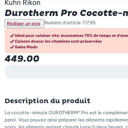
Kuhn Rikon
Durotherm Pro Cocotte-m
Numéro d’article
71795
Rédiger un avis
Les avantages en un cou
Idéal pour cuisiner vite: économisez 70% de temps et d'éne
Cuisson douce: les vitamines sont préservées
Swiss Made
449.00
Description du produit
La cocotte-minute DUROTHERM® Pro est le complément pa
paroi. Vous pouvez ainsi préparer les aliments rapideme
paroi, les aliments restent chauds jusqu'à deux heures,