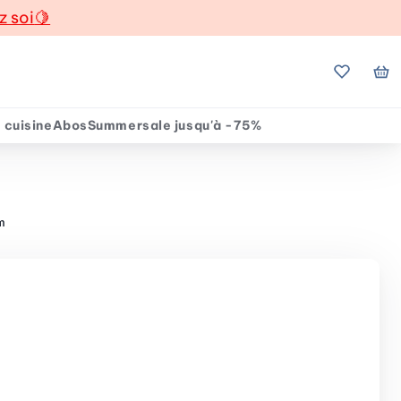
z soi
🍋
Mes favo
Mo
 cuisine
Abos
Summersale jusqu'à -75%
m