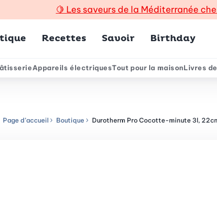
🍋
Les saveurs de la Méditerranée che
incipal
tique
Recettes
Savoir
Birthday
âtisserie
Appareils électriques
Tout pour la maison
Livres de
e
Page d’accueil
Boutique
Durotherm Pro Cocotte-minute 3l, 22c