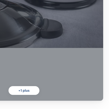
+
1
plus