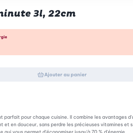
inute 3l, 22cm
p d’œil
rgie
Ajouter au panier
rfait pour chaque cuisine. Il combine les avantages d'u
nt et en douceur, sans perdre les précieuses vitamines et
 ce qui vous permet d'économiser jusqu'à 70 % d'énergie.