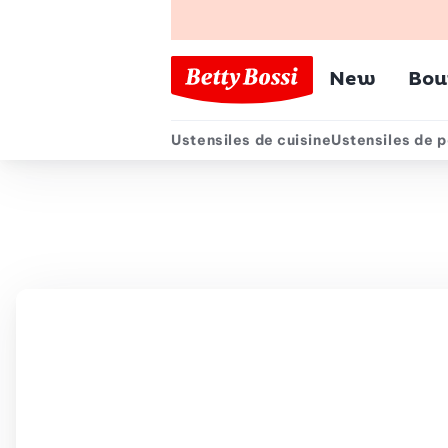
Menu pr
New
Bou
Ustensiles de cuisine
Ustensiles de p
Menu secondair
Chemin de navigation