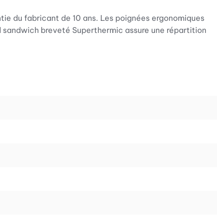
ntie du fabricant de 10 ans. Les poignées ergonomiques
 fond sandwich breveté Superthermic assure une répartition
ssi bien comme Durotherm normal que comme autocuiseur.