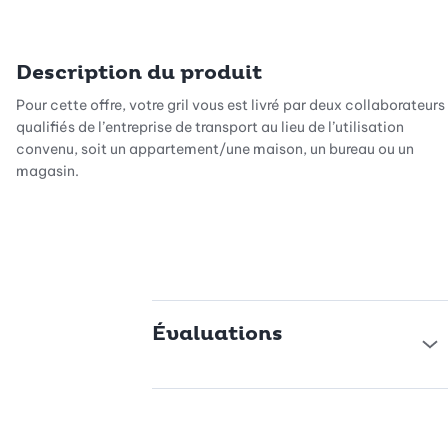
Description du produit
Pour cette offre, votre gril vous est livré par deux collaborateurs
qualifiés de l’entreprise de transport au lieu de l’utilisation
convenu, soit un appartement/une maison, un bureau ou un
magasin.
Autres avantages:
- Choix dynamique du rendez-vous en ligne avec un créneau de
4 heures
Évaluations
- Confirmation de l’envoi et notification à 2 heures près
- Suivi en direct
- Communication directe avec les chauffeurs via une fenêtre de
chat cachée