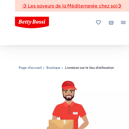
🍋
Les saveurs de la Méditerranée chez soi
🍋
Mes favoris
Mon pani
Me
Page d’accueil
Boutique
Livraison sur le lieu d’utilisation
Chemin de navigation