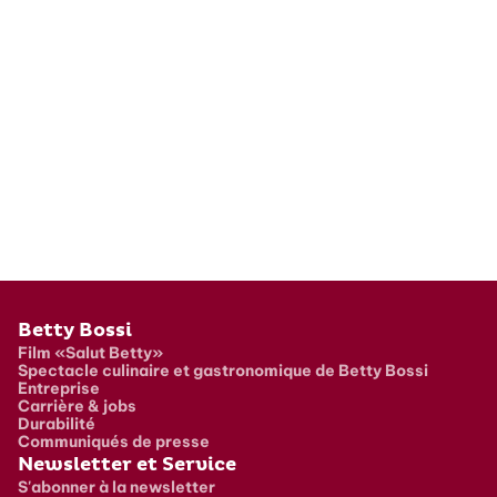
Pied de page
Betty Bossi
Film «Salut Betty»
Spectacle culinaire et gastronomique de Betty Bossi
Entreprise
Carrière & jobs
Durabilité
Communiqués de presse
Newsletter et Service
S'abonner à la newsletter