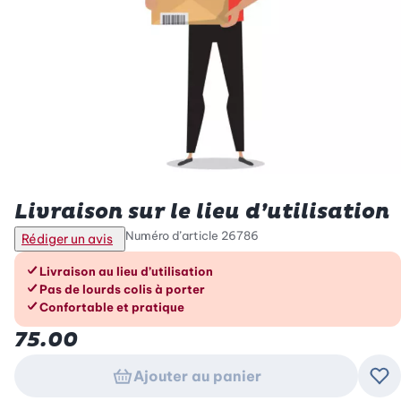
Betty Bossi
Livraison sur le lieu d’utilisation
Numéro d’article
26786
Rédiger un avis
Les avantages en un coup d’œil
Livraison au lieu d’utilisation
Pas de lourds colis à porter
Confortable et pratique
75.00
Ajouter au panier
Ajo