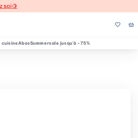
z soi
🍋
Mes favo
Mo
 cuisine
Abos
Summersale jusqu'à -75%