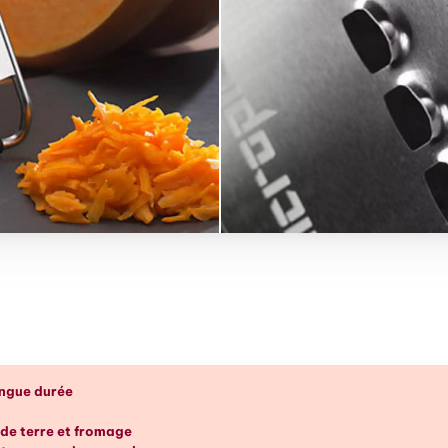
p d’œil
ongue durée
de terre et fromage