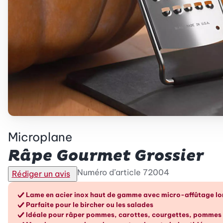
Microplane
Râpe Gourmet Grossier
Numéro d’article
72004
Rédiger un avis
Les avantages en un cou
Lame en acier inox haut de gamme avec micro-affûtage l
Parfaite pour le bircher ou les salades
Idéale pour râper pommes, carottes, courgettes, pommes 