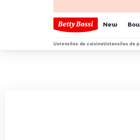
Menu pr
New
Bou
Ustensiles de cuisine
Ustensiles de p
Menu secondair
Chemin de navigation