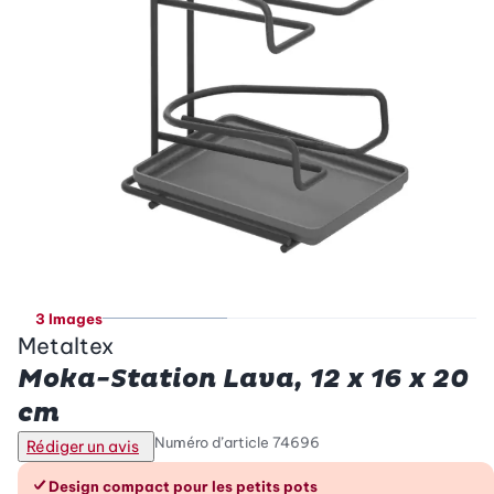
3 Images
Metaltex
Moka-Station Lava, 12 x 16 x 20
cm
Numéro d’article
74696
Rédiger un avis
Les avantages en un coup d’œil
Design compact pour les petits pots