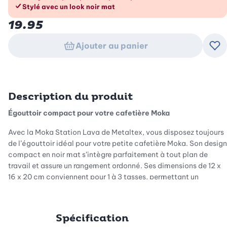
Stylé avec un look noir mat
19.95
Ajouter au panier
Ajo
Description du produit
Égouttoir compact pour votre cafetière Moka
Avec la Moka Station Lava de Metaltex, vous disposez toujours
de l’égouttoir idéal pour votre petite cafetière Moka. Son design
compact en noir mat s’intègre parfaitement à tout plan de
travail et assure un rangement ordonné. Ses dimensions de 12 x
16 x 20 cm conviennent pour 1 à 3 tasses, permettant un
rangement élégant et peu encombrant.
Élégant et fonctionnel en noir mat
Spécification
L’élégante surface noire mate s’harmonise avec tous les styles