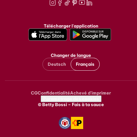
Instagram
Facebook
TikTok
Pinterest
Youtube
LinkedIn
Télécharger l'application
Changer de langue
Deutsch
Français
CG
Confidentialité
Achevé d'imprimer
Metanavigation
Paramétrage des cookies
© Betty Bossi – Fais à ta sauce