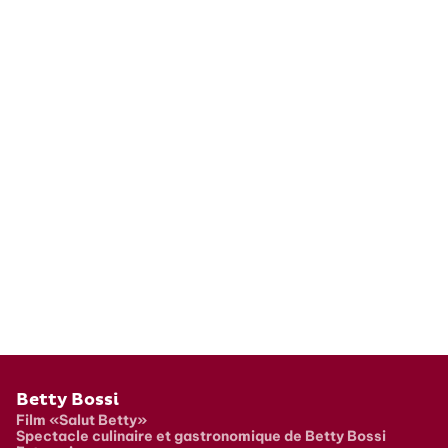
Pied de page
Betty Bossi
Film «Salut Betty»
Spectacle culinaire et gastronomique de Betty Bossi