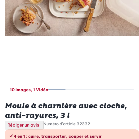
10 Images
, 1 Vidéo
Betty Bossi
Moule à charnière avec cloche,
anti-rayures, 3 l
Numéro d’article
32332
Rédiger un avis
Les avantages en un coup d’œil
4 en 1 : cuire, transporter, couper et servir