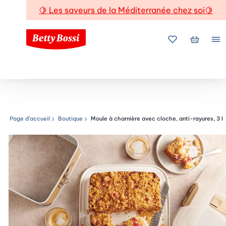
🍋
Les saveurs de la Méditerranée chez soi
🍋
Mes favoris
Mon pani
Me
Page d’accueil
Boutique
Moule à charnière avec cloche, anti-rayures, 3 l
Chemin de navigation