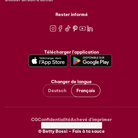
Rester informé
Instagram
Facebook
TikTok
Pinterest
Youtube
LinkedIn
Télécharger l'application
Changer de langue
Deutsch
Français
CG
Confidentialité
Achevé d'imprimer
Metanavigation
Paramétrage des cookies
© Betty Bossi – Fais à ta sauce