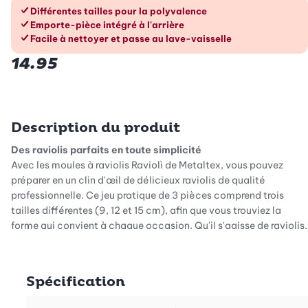
Les avantages en un coup d’œil
Différentes tailles pour la polyvalence
Emporte-pièce intégré à l'arrière
Facile à nettoyer et passe au lave-vaisselle
14.95
Description du produit
Des raviolis parfaits en toute simplicité
Avec les moules à raviolis Raviolì de Metaltex, vous pouvez
préparer en un clin d'œil de délicieux raviolis de qualité
professionnelle. Ce jeu pratique de 3 pièces comprend trois
tailles différentes (9, 12 et 15 cm), afin que vous trouviez la
forme qui convient à chaque occasion. Qu'il s'agisse de raviolis,
de Maultaschen ou de boulettes, cet outil vous permet de les
former et de les fermer très facilement. Ainsi, vos garnitures
restent bien en place et vos créations sont toujours
Spécification
appétissantes.