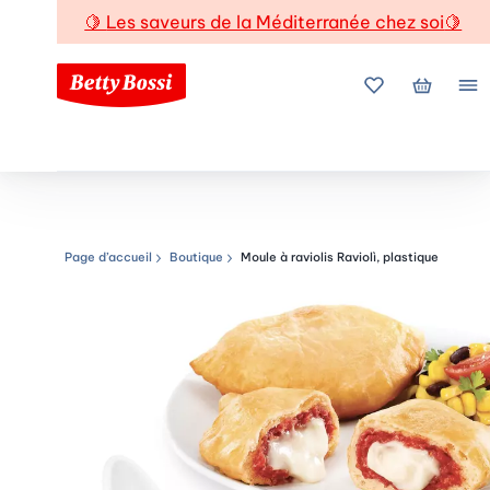
🍋
Les saveurs de la Méditerranée chez soi
🍋
Mes favoris
Mon pani
Me
Page d’accueil
Boutique
Moule à raviolis Raviolì, plastique
Chemin de navigation