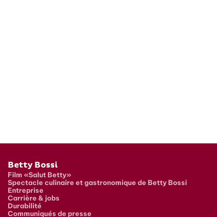
Pied de page
Betty Bossi
Film «Salut Betty»
Spectacle culinaire et gastronomique de Betty Bossi
Entreprise
Carrière & jobs
Durabilité
Communiqués de presse