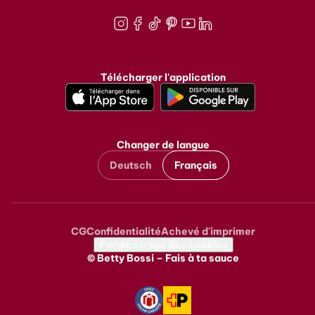
Instagram
Facebook
TikTok
Pinterest
Youtube
LinkedIn
Télécharger l'application
Changer de langue
Deutsch
Français
CG
Confidentialité
Achevé d'imprimer
Metanavigation
Paramétrage des cookies
© Betty Bossi – Fais à ta sauce