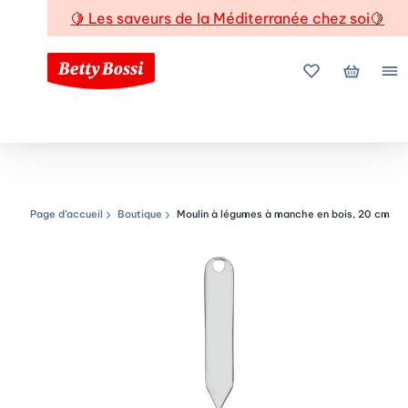
🍋
Les saveurs de la Méditerranée chez soi
🍋
Mes favoris
Mon pani
Me
Page d’accueil
Boutique
Moulin à légumes à manche en bois, 20 cm
Chemin de navigation