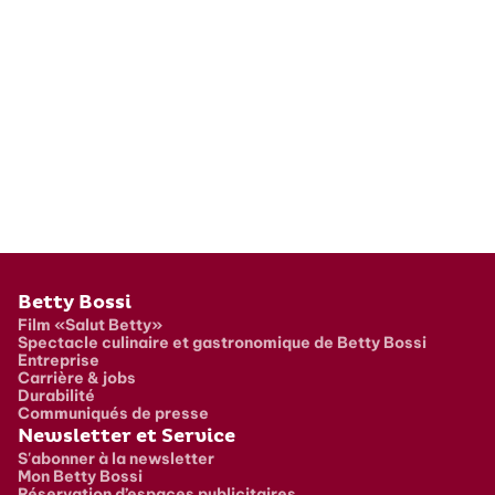
Pied de page
Betty Bossi
Film «Salut Betty»
Spectacle culinaire et gastronomique de Betty Bossi
Entreprise
Carrière & jobs
Durabilité
Communiqués de presse
Newsletter et Service
S'abonner à la newsletter
Mon Betty Bossi
Réservation d’espaces publicitaires