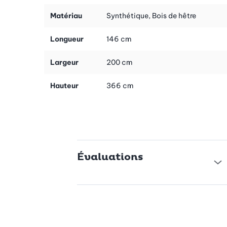
La manivelle en bois robuste assure une prise en main
confortable et sûre pendant le tournage. La manivelle en bois
Matériau
Synthétique, Bois de hêtre
robuste rend le passage particulièrement confortable et sans
fatigue, même pour de grandes quantités. La combinaison de la
Longueur
146 cm
tige métallique et de l'insert en plastique garantit une longue
durée de vie et un nettoyage facile. Vous pouvez ainsi vous
Largeur
200 cm
concentrer pleinement sur la cuisson.
Hauteur
366 cm
Une finition de haute qualité pour une longue durée de vie
Le moulin à légumes est étamé, ce qui le rend résistant à la
corrosion et lui assure une longue durée de vie. Le matériau est
également facile à nettoyer et reste en excellent état pendant
de nombreuses années. Cette qualité montre que le produit n'est
pas seulement fonctionnel, mais aussi durable – parfait pour
Évaluations
votre travail quotidien en cuisine.
Polyvalent et facile à utiliser
Que vous souhaitiez réaliser des purées de légumes frais ou
préparer de délicieuses sauces, ce moulin à légumes est l'outil
de cuisine idéal. Facile à utiliser, il glisse dans n'importe quel
tiroir de la cuisine et vous aide à préparer des repas sains. Vous