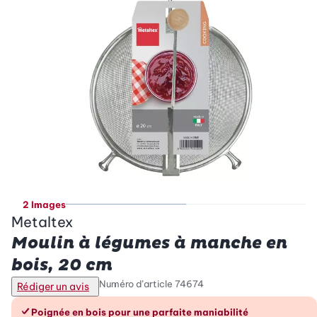
2 Images
Metaltex
Moulin à légumes à manche en
bois, 20 cm
Numéro d’article
74674
Rédiger un avis
Les avantages en un coup d’œil
Poignée en bois pour une parfaite maniabilité