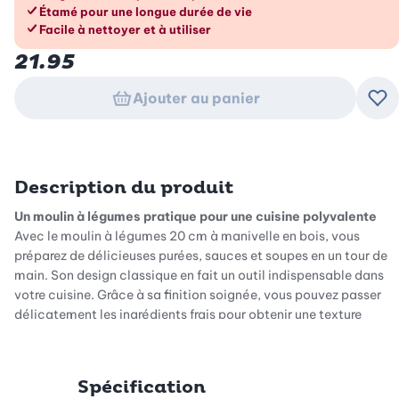
Étamé pour une longue durée de vie
Facile à nettoyer et à utiliser
21.95
Ajouter au panier
Ajo
Description du produit
Un moulin à légumes pratique pour une cuisine polyvalente
Avec le moulin à légumes 20 cm à manivelle en bois, vous
préparez de délicieuses purées, sauces et soupes en un tour de
main. Son design classique en fait un outil indispensable dans
votre cuisine. Grâce à sa finition soignée, vous pouvez passer
délicatement les ingrédients frais pour obtenir une texture
onctueuse. Il suffit de rincer brièvement la machine avant
chaque utilisation pour qu'elle soit prête à l'emploi.
Spécification
Manivelle en bois confortable pour une utilisation facile