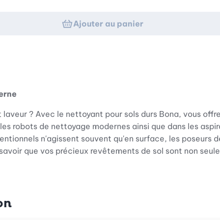
Ajouter au panier
erne
t laveur ? Avec le nettoyant pour sols durs Bona, vous offr
 les robots de nettoyage modernes ainsi que dans les aspi
nventionnels n'agissent souvent qu'en surface, les poseurs 
de savoir que vos précieux revêtements de sol sont non seu
on
 puissance de la nature. Grâce à l’utilisation d’ingrédient
aux de céramique, de stratifié moderne, de linoléum résista