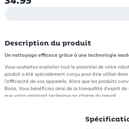
34.95
Description du produit
Un nettoyage efficace grâce à une technologie mod
Vous souhaitez exploiter tout le potentiel de votre robo
produit a été spécialement conçu pour être utilisé dans
l’efficacité de vos appareils. Alors que les produits co
Bona. Vous bénéficiez ainsi de la tranquillité d'esprit 
que votre assistant technique se charge du travail.
Un entretien doux grâce à la puissance des plantes
Spécificati
La formule de ce concentré unique mise résolument sur la
sécurité et sans effort. Qu’il s’agisse d’élégants carre