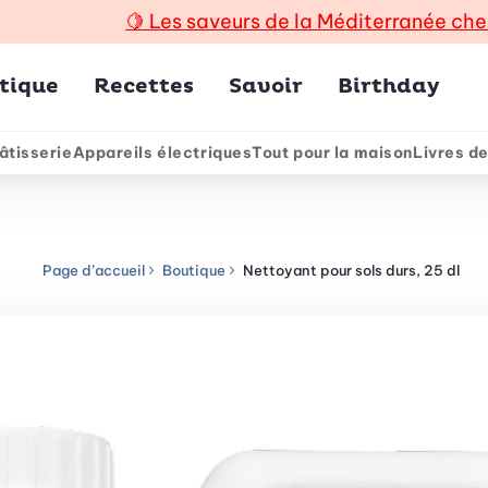
🍋
Les saveurs de la Méditerranée che
incipal
tique
Recettes
Savoir
Birthday
âtisserie
Appareils électriques
Tout pour la maison
Livres de
e
Page d’accueil
Boutique
Nettoyant pour sols durs, 25 dl