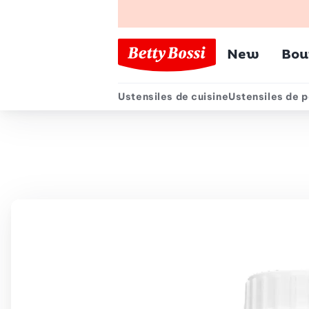
Menu pr
New
Bou
Ustensiles de cuisine
Ustensiles de p
Menu secondair
Chemin de navigation