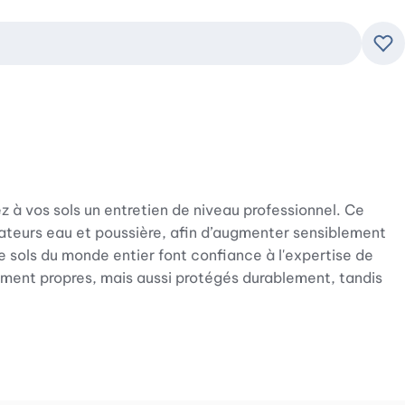
Ajo
ez à vos sols un entretien de niveau professionnel. Ce
rateurs eau et poussière, afin d’augmenter sensiblement
de sols du monde entier font confiance à l'expertise de
lement propres, mais aussi protégés durablement, tandis
s végétaux, vous nettoyez vos sols durs vitrifiés en toute
nt, de vinyle ou même de marbre raffiné, la formule