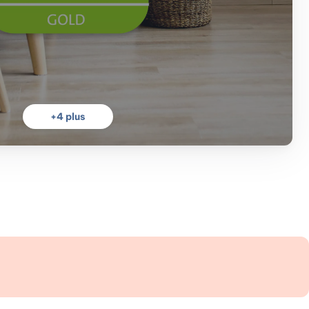
+
4
plus