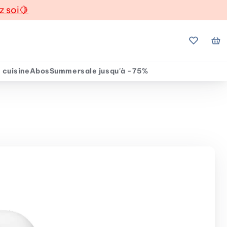
z soi
🍋
Mes favo
Mo
 cuisine
Abos
Summersale jusqu'à -75%