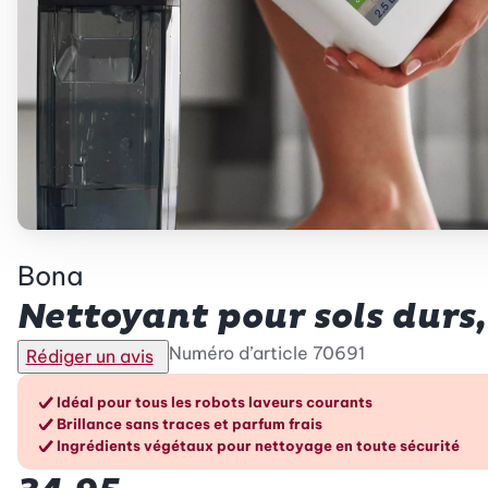
Bona
Nettoyant pour sols durs,
Numéro d’article
70691
Rédiger un avis
Les avantages en un cou
Idéal pour tous les robots laveurs courants
Brillance sans traces et parfum frais
Ingrédients végétaux pour nettoyage en toute sécurité