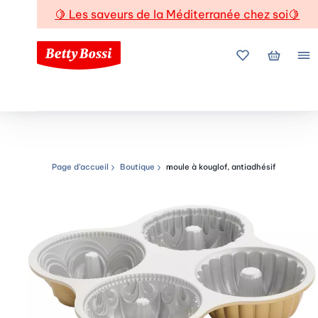
🍋
Les saveurs de la Méditerranée chez soi
🍋
Mes favoris
Mon pani
Me
Page d’accueil
Boutique
moule à kouglof, antiadhésif
Chemin de navigation