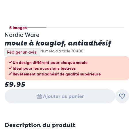
5 Images
Nordic Ware
moule à kouglof, antiadhésif
Numéro d’article
70400
Rédiger un avis
Les avantages en un coup d’œil
Un design différent pour chaque moule
Idéal pour les occasions festives
Revêtement antiadhésif de qualité supérieure
59.95
Ajouter au panier
Ajo
Description du produit