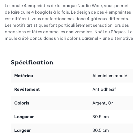
Le moule 4 empreintes de la marque Nordic Ware, vous permet
de faire cuire 4 kouglofs à la fois. Le design de ces 4 empreintes
est différent: vous confectionnerez donc 4 gâteaux différents.
Les motifs artistiques font particulièrement sensation lors des
occasions et fêtes comme les anniversaires, Noël ou Pâques. Le
moule a été conçu dans un joli coloris caramel - une alternative
appréciable par rapport aux moules de cuisson noirs et gris.
Ce moule 4 empreintes n’a pas seulement des atouts
Spécification
esthétiques. Les propriétés de conduction thermique de sa
matière en fonte d'aluminium sont par exemple excellentes.
Résultat : des kouglofs cuits de manière uniforme ! De quoi vous
Matériau
Aluminium moulé
réjouir vous et vos convives. Comme les gâteaux se démoulent
facilement, vos petites œuvres d'art resteront intactes. De plus,
Revêtement
Antiadhésif
le revêtement antiadhésif permet de retirer la graisse et la
saleté en un tour de main.
Coloris
Argent, Or
Ce moule peut donc vous servir à préparer des gâteaux mais
Longueur
30.5 cm
également à laisser refroidir des puddings ou d'autres desserts.
Laissez parler votre créativité et vos talents de pâtissier !
Largeur
30.5 cm