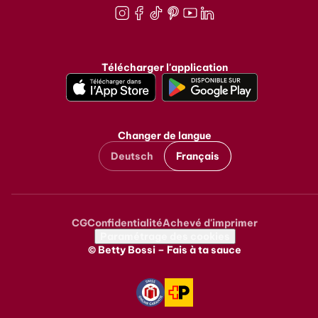
Instagram
Facebook
TikTok
Pinterest
Youtube
LinkedIn
Télécharger l'application
Changer de langue
Deutsch
Français
CG
Confidentialité
Achevé d'imprimer
Metanavigation
Paramétrage des cookies
© Betty Bossi – Fais à ta sauce