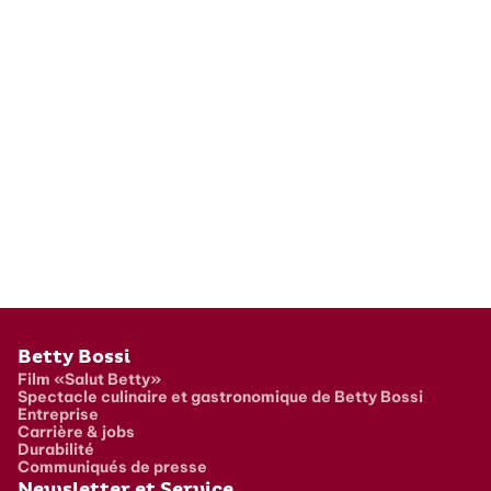
Pied de page
Betty Bossi
Film «Salut Betty»
Spectacle culinaire et gastronomique de Betty Bossi
Entreprise
Carrière & jobs
Durabilité
Communiqués de presse
Newsletter et Service