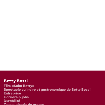
Pied de page
Betty Bossi
Film «Salut Betty»
Spectacle culinaire et gastronomique de Betty Bossi
Entreprise
Carrière & jobs
Durabilité
Communiqués de presse