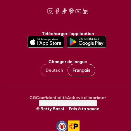
Instagram
Facebook
TikTok
Pinterest
Youtube
LinkedIn
Télécharger l'application
Changer de langue
Deutsch
Français
CG
Confidentialité
Achevé d'imprimer
Metanavigation
Paramétrage des cookies
© Betty Bossi – Fais à ta sauce