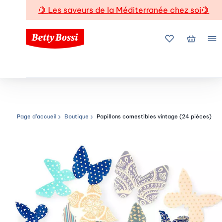
🍋
Les saveurs de la Méditerranée chez soi
🍋
Mes favoris
Mon pani
Me
Page d’accueil
Boutique
Papillons comestibles vintage (24 pièces)
Chemin de navigation