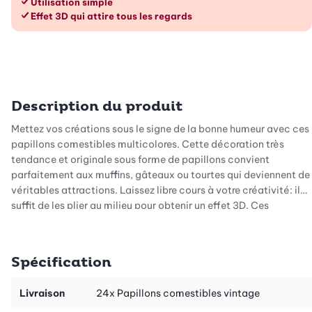
Utilisation simple
Effet 3D qui attire tous les regards
Description du produit
Mettez vos créations sous le signe de la bonne humeur avec ces
papillons comestibles multicolores. Cette décoration très
tendance et originale sous forme de papillons convient
parfaitement aux muffins, gâteaux ou tourtes qui deviennent de
véritables attractions. Laissez libre cours à votre créativité: il
suffit de les plier au milieu pour obtenir un effet 3D. Ces
papillons comestibles se fixent le plus simplement avec une
couverture de chocolat ou de sucre glace sur le gâteau de votre
choix.
Spécification
Les papillons comestibles ont un goût neutre et mettent en
Livraison
24x Papillons comestibles vintage
valeur chaque dessert et chaque tourte. Exclamations de