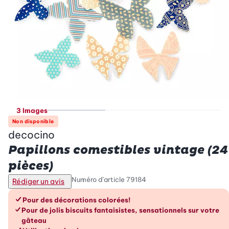
3 Images
Non disponible
decocino
Papillons comestibles vintage (24
pièces)
Numéro d’article
79184
Rédiger un avis
Les avantages en un coup d’œil
Pour des décorations colorées!
Pour de jolis biscuits fantaisistes, sensationnels sur votre
gâteau