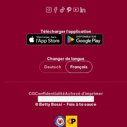
Instagram
Facebook
TikTok
Pinterest
Youtube
LinkedIn
Télécharger l'application
Changer de langue
Deutsch
Français
CG
Confidentialité
Achevé d'imprimer
Metanavigation
Paramétrage des cookies
© Betty Bossi – Fais à ta sauce