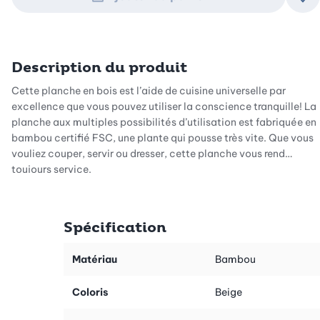
Ajo
Description du produit
Cette planche en bois est l’aide de cuisine universelle par
excellence que vous pouvez utiliser la conscience tranquille! La
planche aux multiples possibilités d’utilisation est fabriquée en
bambou certifié FSC, une plante qui pousse très vite. Que vous
vouliez couper, servir ou dresser, cette planche vous rend
toujours service.
Suggestion: découvrez notre gamme de produits en bambou
certifié FSC.
Spécification
Matériau
Bambou
Coloris
Beige