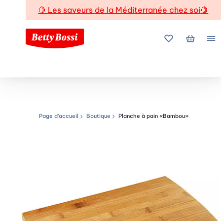
🍋
Les saveurs de la Méditerranée chez soi
🍋
Mes favoris
Mon pani
Me
Page d’accueil
Boutique
Planche à pain «Bambou»
Chemin de navigation