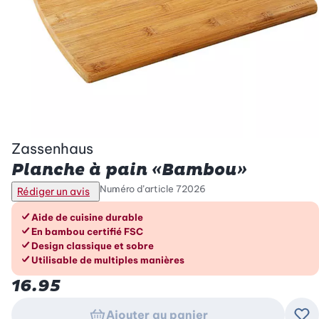
Zassenhaus
Planche à pain «Bambou»
Numéro d’article
72026
Rédiger un avis
Les avantages en un coup d’œil
Aide de cuisine durable
En bambou certifié FSC
Design classique et sobre
Utilisable de multiples manières
16.95
Ajouter au panier