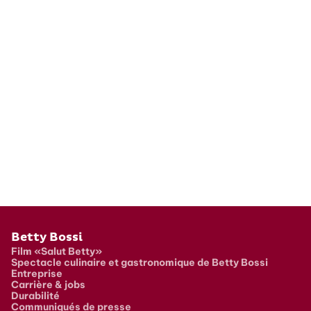
Pied de page
Betty Bossi
Film «Salut Betty»
Spectacle culinaire et gastronomique de Betty Bossi
Entreprise
Carrière & jobs
Durabilité
Communiqués de presse