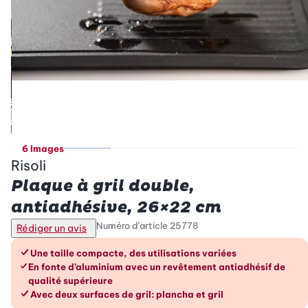
6 Images
Risoli
Plaque à gril double,
antiadhésive, 26×22 cm
Numéro d’article
25778
Rédiger un avis
Les avantages en un coup d’œil
Une taille compacte, des utilisations variées
En fonte d’aluminium avec un revêtement antiadhésif de
qualité supérieure
Avec deux surfaces de gril: plancha et gril