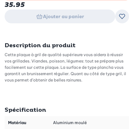
35.95
Ajouter au panier
Ajo
Description du produit
Cette plaque à gril de qualité supérieure vous aidera à réussir
vos grillades. Viandes, poisson, légumes: tout se prépare plus
facilement sur cette plaque. La surface de type plancha vous
garantit un brunissement régulier. Quant au côté de type gril, il
vous permet d’obtenir de belles rainures.
Une plaque à gril de qualité supérieure
Composée d’aluminium recyclé à 100% et très solide, cette
plaque répartit bien la chaleur. Le résultat: une cuisson régulière
Spécification
sans que les aliments brûlent. Le revêtement antiadhésif de
qualité supérieure vous garantit que rien n’attache.
Matériau
Aluminium moulé
Adaptée à tous les grils