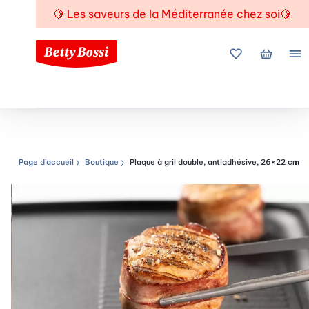
🍋
Les saveurs de la Méditerranée chez soi
🍋
Mes favoris
Mon pani
Me
Page d’accueil
Boutique
Plaque à gril double, antiadhésive, 26×22 cm
Chemin de navigation