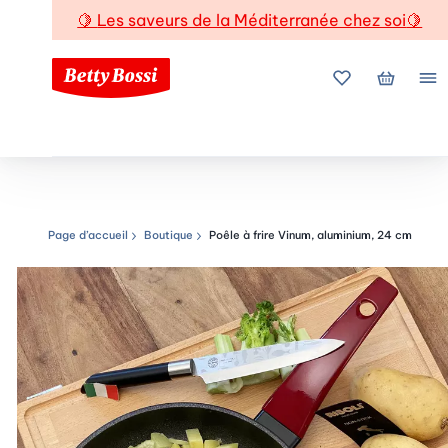
🍋
Les saveurs de la Méditerranée chez soi
🍋
Mes favoris
Mon pani
Me
Page d’accueil
Boutique
Poêle à frire Vinum, aluminium, 24 cm
Chemin de navigation