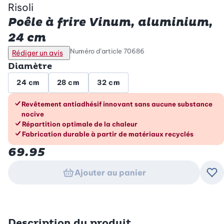
Risoli
Poêle à frire Vinum, aluminium,
24 cm
Numéro d’article
70686
Rédiger un avis
Diamètre
24 cm
28 cm
32 cm
Les avantages en un coup d’œil
Revêtement antiadhésif innovant sans aucune substance
nocive
Répartition optimale de la chaleur
Fabrication durable à partir de matériaux recyclés
69.95
Ajouter au panier
Ajo
Description du produit