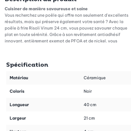
Cuisiner de manière savoureuse et saine
Vous recherchez une poêle qui offre non seulement d'excellents
résultats, mais qui préserve également votre santé ? Avec la
poêle à frire Risoli Vinum 24 cm, vous pouvez savourer chaque
plat en toute sérénité. Grâce à son revêtement antiadhésif
innovant, entièrement exempt de PFOA et de nickel, vous
préparez vos plats en toute sécurité et sans nuire à votre santé.
Cette poêle à induction haut de gamme est votre alliée idéale
pour vos expériences culinaires quotidiennes et fait de la
Spécification
cuisine un plaisir sans stress.
Précision maximale lors de la cuisson
Matériau
Céramique
Que vous souhaitiez faire cuire un steak juteux à feu vif ou faire
dorer des légumes tendres, le bord de 0,6 cm de haut vous offre
Coloris
Noir
la base idéale pour des résultats exceptionnels. La chaleur est
rapidement absorbée et répartie uniformément sur toute la
Longueur
40 cm
surface de cuisson, de sorte que vos aliments atteignent
partout le même point de cuisson. Grâce à la fonte d'aluminium
Largeur
21 cm
de haute qualité, les ustensiles de cuisine restent agréablement
légers dans la main tout en convainquant par leur grande