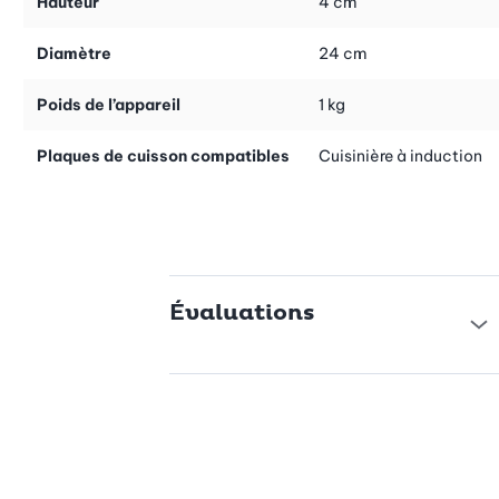
Hauteur
4 cm
stabilité et leur durabilité, pour un travail confortable et fiable
dans votre cuisine.
Diamètre
24 cm
La durabilité rencontre la longévité
Poids de l’appareil
1 kg
La série Vinum allie conscience environnementale et qualité,
car elle est fabriquée à partir d'aluminium recyclé
Plaques de cuisson compatibles
Cuisinière à induction
soigneusement sélectionné. Le revêtement antiadhésif
professionnel en carbure de silicium a été renforcé avec des
particules minérales spéciales, ce qui rend la surface
particulièrement résistante aux rayures. Vous pouvez être
assuré.e que cette poêle conservera sa forme même en cas
d'utilisation intensive et ne rouillera jamais grâce à sa
résistance à la corrosion. Il s'agit d'un investissement durable
Évaluations
qui séduit par ses formes traditionnelles et sa technologie
moderne.
Polyvalence pour votre plaque de cuisson
Son fond indéformable et soigneusement poli garantit un
contact optimal avec la source de chaleur et une utilisation
efficace de l’énergie. Ce modèle révèle toute sa performance
sur les plaques électriques, tout en restant compatible avec la