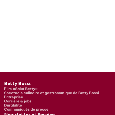
Pied de page
Betty Bossi
Film «Salut Betty»
Spectacle culinaire et gastronomique de Betty Bossi
Entreprise
Carrière & jobs
Durabilité
Communiqués de presse
Newsletter et Service