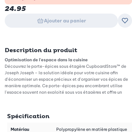
24.95
Ajouter au panier
Ajo
Description du produit
Optimisation de l'espace dans la cuisine
Découvrez le porte-épices sous étagère CupboardStore™ de
Joseph Joseph – la solution idéale pour votre cuisine afin
d'économiser un espace précieux et d'organiser vos épices de
manière optimale. Ce porte-épices peu encombrant utilise
l'espace souvent non exploité sous vos étagères et offre un
design élégant qui s'intègre parfaitement dans n'importe quelle
cuisine. Avec un compartiment coulissant pratique pouvant
contenir jusqu'à sept pots d'épices standard, vous aurez toutes
Spécification
vos épices préférées à portée de main.
Design pratique pour votre armoire de cuisine
Matériau
Polypropylène en matière plastique