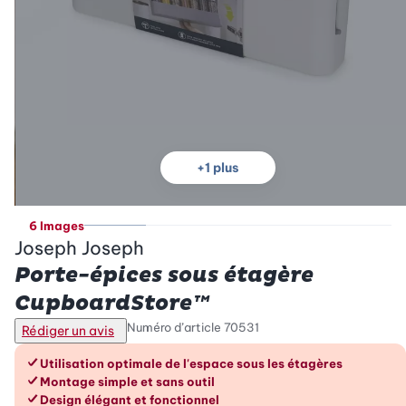
+
1
plus
6 Images
Joseph Joseph
Porte-épices sous étagère
CupboardStore™
Numéro d’article
70531
Rédiger un avis
Les avantages en un coup d’œil
Utilisation optimale de l'espace sous les étagères
Montage simple et sans outil
Design élégant et fonctionnel