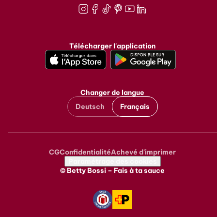
Instagram
Facebook
TikTok
Pinterest
Youtube
LinkedIn
Télécharger l'application
Changer de langue
Deutsch
Français
CG
Confidentialité
Achevé d'imprimer
Metanavigation
Paramétrage des cookies
© Betty Bossi – Fais à ta sauce