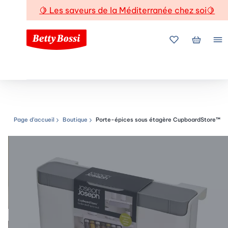
🍋
Les saveurs de la Méditerranée chez soi
🍋
Mes favoris
Mon pani
Me
Page d’accueil
Boutique
Porte-épices sous étagère CupboardStore™
Chemin de navigation