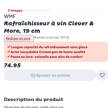
3 Images
WMF
Rafraîchisseur à vin Clever &
More, 19 cm
Numéro d’article
74738
Rédiger un avis
Les avantages en un coup d’œil
Longue capacité de refroidissement sans glace
Acier inoxydable Cromargan de haute qualité
Passe au lave-vaisselle pour plus de confort
74.95
Ajouter au panier
Ajo
Description du produit
Déguster du vin avec style chez soi