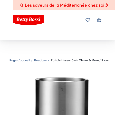
🍋
Les saveurs de la Méditerranée chez soi
🍋
Mes favoris
Mon pani
Me
Page d’accueil
Boutique
Rafraîchisseur à vin Clever & More, 19 cm
Chemin de navigation