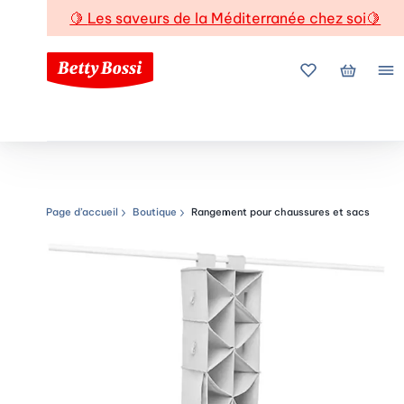
🍋
Les saveurs de la Méditerranée chez soi
🍋
Mes favoris
Mon pani
Me
Page d’accueil
Boutique
Rangement pour chaussures et sacs
Chemin de navigation