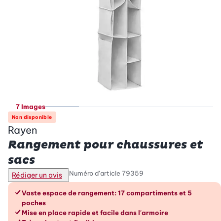
7 Images
Non disponible
Rayen
Rangement pour chaussures et
sacs
Numéro d’article
79359
Rédiger un avis
Les avantages en un coup d’œil
Vaste espace de rangement: 17 compartiments et 5
poches
Mise en place rapide et facile dans l'armoire