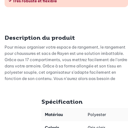
Très robuste et flexible
Description du produit
Pour mieux organiser votre espace de rangement, le rangement
pour chaussures et sacs de Rayen est une solution imbattable.
Grâce aux 17 compartiments, vous mettrez facilement de l’ordre
dans votre armoire. Grâce à sa forme allongée et son tissu en
polyester souple, cet organisateur s’adapte facilement en
fonction de son contenu. Vous n’aurez alors pas besoin de
compter les centimètres.
La partie supérieure est divisée en compartiments triangulaire,
Spécification
formant ainsi un motif zigzag. Cela permet de mieux exploiter
l’espace et d’y loger plusieurs paires de chaussures. Le matin,
vous n’aurez plus besoin de chercher la bonne paire de souliers -
Matériau
Polyester
vous aurez tout sous la main.
Coloris
Gris clair