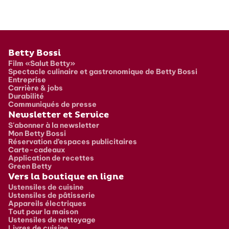
Pied de page
Betty Bossi
Film «Salut Betty»
Spectacle culinaire et gastronomique de Betty Bossi
Entreprise
Carrière & jobs
Durabilité
Communiqués de presse
Newsletter et Service
S'abonner à la newsletter
Mon Betty Bossi
Réservation d’espaces publicitaires
Carte-cadeaux
Application de recettes
Green Betty
Vers la boutique en ligne
Ustensiles de cuisine
Ustensiles de pâtisserie
Appareils électriques
Tout pour la maison
Ustensiles de nettoyage
Livres de cuisine