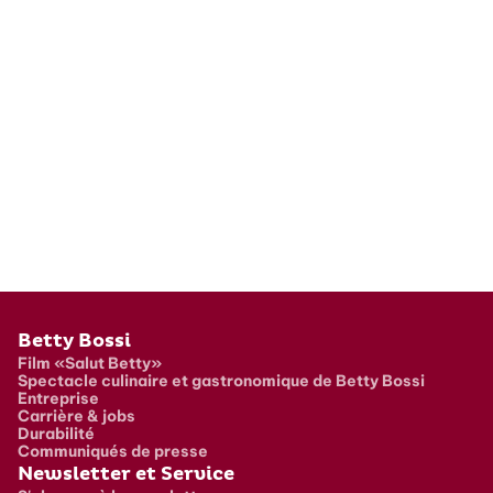
Pied de page
Betty Bossi
Film «Salut Betty»
Spectacle culinaire et gastronomique de Betty Bossi
Entreprise
Carrière & jobs
Durabilité
Communiqués de presse
Newsletter et Service