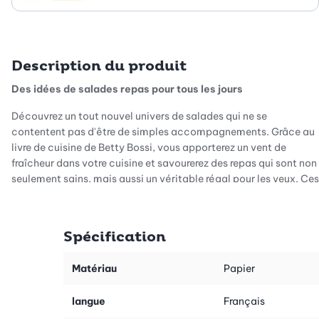
Description du produit
Des idées de salades repas pour tous les jours
Découvrez un tout nouvel univers de salades qui ne se
contentent pas d'être de simples accompagnements. Grâce au
livre de cuisine de Betty Bossi, vous apporterez un vent de
fraîcheur dans votre cuisine et savourerez des repas qui sont non
seulement sains, mais aussi un véritable régal pour les yeux. Ces
recettes prouvent de manière impressionnante qu'une salade
peut constituer un plat principal à part entière, rassasiant et
savoureux. Que vous recherchiez une inspiration légère pour les
Spécification
journées chaudes ou que vous souhaitiez surprendre vos invités
avec des créations colorées, vous trouverez ici des idées pour
Matériau
Papier
tous les goûts et toutes les occasions.
Du plaisir sans longue attente
langue
Français