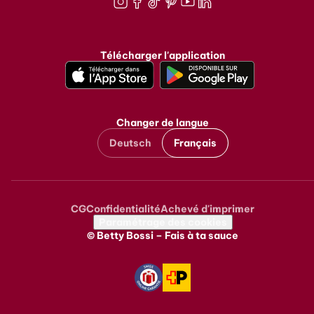
Instagram
Facebook
TikTok
Pinterest
Youtube
LinkedIn
Télécharger l'application
Changer de langue
Deutsch
Français
CG
Confidentialité
Achevé d'imprimer
Metanavigation
Paramétrage des cookies
© Betty Bossi – Fais à ta sauce