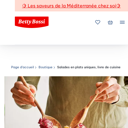
🍋
Les saveurs de la Méditerranée chez soi
🍋
Mes favoris
Mon pani
Me
Page d’accueil
Boutique
Salades en plats uniques, livre de cuisine
Chemin de navigation