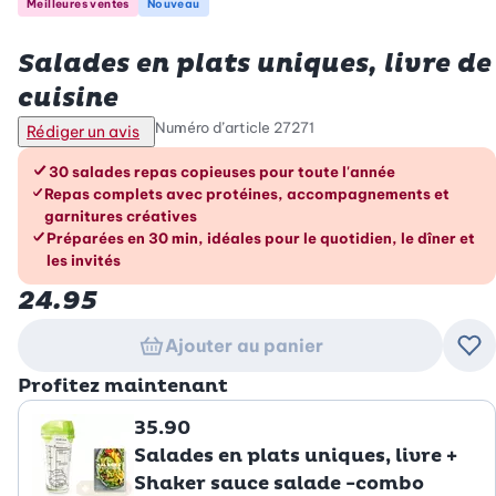
Meilleures ventes
Nouveau
Betty Bossi
Salades en plats uniques, livre de
cuisine
Numéro d’article
27271
Rédiger un avis
Les avantages en un coup d’œil
30 salades repas copieuses pour toute l'année
Repas complets avec protéines, accompagnements et
garnitures créatives
Préparées en 30 min, idéales pour le quotidien, le dîner et
les invités
24.95
Ajouter au panier
Ajo
Profitez maintenant
35.90
Salades en plats uniques, livre +
Shaker sauce salade -combo