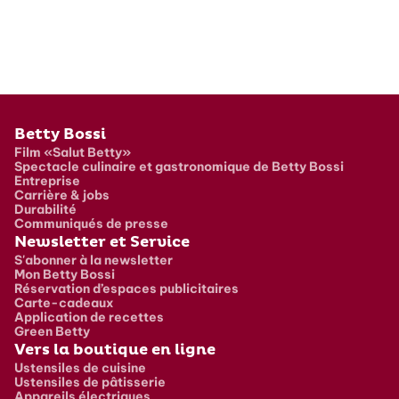
Pied de page
Betty Bossi
Film «Salut Betty»
Spectacle culinaire et gastronomique de Betty Bossi
Entreprise
Carrière & jobs
Durabilité
Communiqués de presse
Newsletter et Service
S'abonner à la newsletter
Mon Betty Bossi
Réservation d’espaces publicitaires
Carte-cadeaux
Application de recettes
Green Betty
Vers la boutique en ligne
Ustensiles de cuisine
Ustensiles de pâtisserie
Appareils électriques