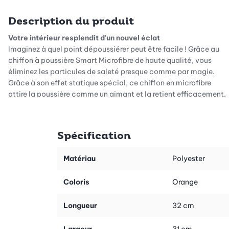
Description du produit
Votre intérieur resplendit d'un nouvel éclat
Imaginez à quel point dépoussiérer peut être facile ! Grâce au
chiffon à poussière Smart Microfibre de haute qualité, vous
éliminez les particules de saleté presque comme par magie.
Grâce à son effet statique spécial, ce chiffon en microfibre
attire la poussière comme un aimant et la retient efficacement.
Au lieu de simplement faire tourbillonner la saleté ou de la
déplacer d'un côté à l'autre, celle-ci est directement capturée
dans le tissu. Vous gagnez ainsi un temps précieux lors de votre
Spécification
routine de nettoyage quotidienne et profitez de résultats
immédiatement visibles sur toutes les surfaces de votre
Matériau
Polyester
intérieur.
Polyvalence pour toutes les surfaces
Coloris
Orange
Ce chiffon de nettoyage est véritablement polyvalent et
convient à presque toutes les pièces de votre logement. Que
Longueur
32 cm
vous essuyiez des étagères délicates, entreteniez vos meubles
préférés ou éliminiez les traces de doigts sur des surfaces en