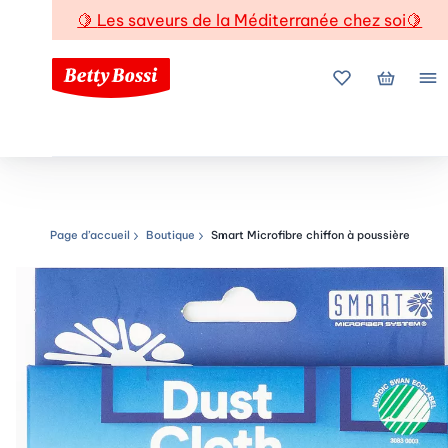
🍋
Les saveurs de la Méditerranée chez soi
🍋
Mes favoris
Mon pani
Me
Page d’accueil
Boutique
Smart Microfibre chiffon à poussière
Chemin de navigation