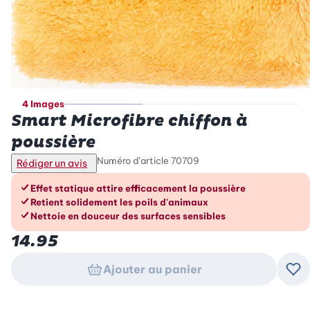
4 Images
Smart Microfibre chiffon à
poussière
Numéro d’article
70709
Rédiger un avis
Les avantages en un coup d’œil
Effet statique attire efficacement la poussière
Retient solidement les poils d'animaux
Nettoie en douceur des surfaces sensibles
14.95
Ajouter au panier
Ajo