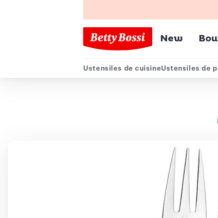
Menu pr
New
Bou
Ustensiles de cuisine
Ustensiles de p
Menu secondair
Chemin de navigation