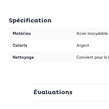
able de haute qualité, réputé pour sa durabilité et sa rési
nir en main. Vous pouvez compter sur un art de la table de q
Spécification
elles sont aussi pratiques. Elles passent au lave-vaissell
Matériau
Acier inoxydable
ion de vos délices sans avoir à vous soucier du nettoyage
Coloris
Argent
Nettoyage
Convient pour le 
Évaluations