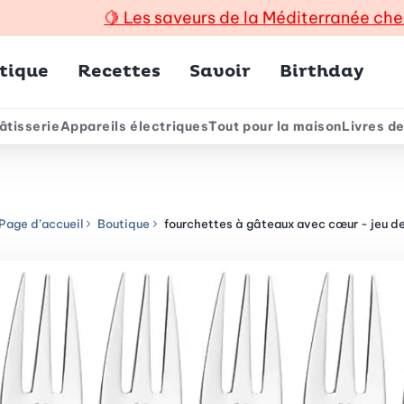
🍋
Les saveurs de la Méditerranée che
incipal
tique
Recettes
Savoir
Birthday
âtisserie
Appareils électriques
Tout pour la maison
Livres de
e
Page d’accueil
Boutique
fourchettes à gâteaux avec cœur - jeu d