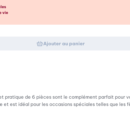
p d’œil
ales
e vie
Ajouter au panier
t pratique de 6 pièces sont le complément parfait pour vo
t est idéal pour les occasions spéciales telles que les f