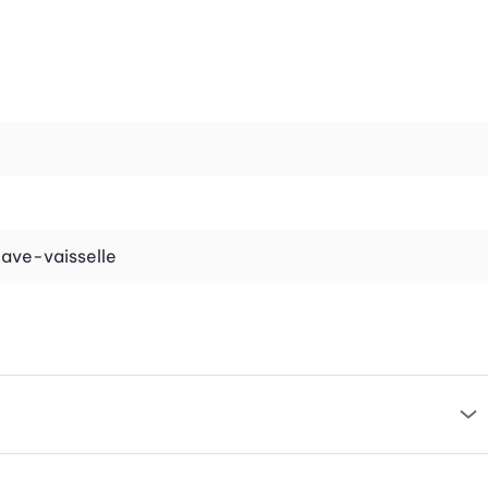
stance à la corrosion. Grâce à leur finition soignée, elles
ualité qui flattera votre palais.
e et garantissent un nettoyage sans effort après le repas.
.
lave-vaisselle