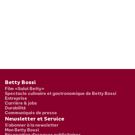
Pied de page
Betty Bossi
Film «Salut Betty»
Spectacle culinaire et gastronomique de Betty Bossi
Entreprise
Carrière & jobs
Durabilité
Communiqués de presse
Newsletter et Service
S'abonner à la newsletter
Mon Betty Bossi
Réservation d’espaces publicitaires