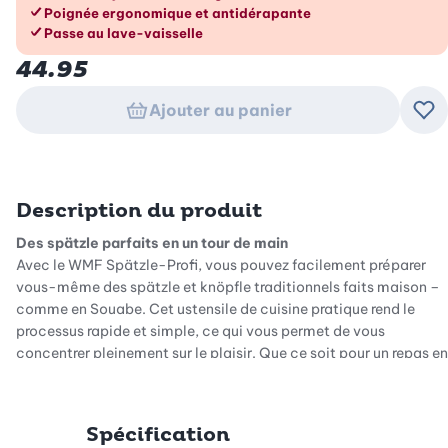
Poignée ergonomique et antidérapante
Passe au lave-vaisselle
44.95
Ajouter au panier
Ajo
Description du produit
Des spätzle parfaits en un tour de main
Avec le WMF Spätzle-Profi, vous pouvez facilement préparer
vous-même des spätzle et knöpfle traditionnels faits maison –
comme en Souabe. Cet ustensile de cuisine pratique rend le
processus rapide et simple, ce qui vous permet de vous
concentrer pleinement sur le plaisir. Que ce soit pour un repas en
famille ou entre amis, cet outil professionnel vous permettra de
réussir des spätzle frais sans effort et toujours à la perfection.
Spécification
Un matériau robuste pour un plaisir durable