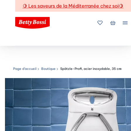
🍋
Les saveurs de la Méditerranée chez soi
🍋
Mes favoris
Mon pani
Me
Page d’accueil
Boutique
Spätzle-Profi, acier inoxydable, 35 cm
Chemin de navigation