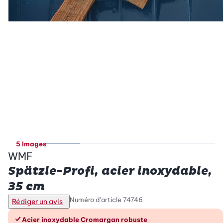
5 Images
WMF
Spätzle-Profi, acier inoxydable,
35 cm
Numéro d’article
74746
Rédiger un avis
Les avantages en un coup d’œil
Acier inoxydable Cromargan robuste