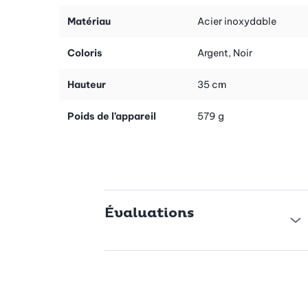
Fabriqué en acier inoxydable Cromargan 18/10 de haute qualité,
le Spätzle-Profi convainc par son extrême résistance et sa
Matériau
Acier inoxydable
facilité d'entretien. Le matériau est inoxydable et résistant, ce
qui vous garantit une longue durée d'utilisation. Votre ustensile
Coloris
Argent, Noir
de cuisine reste ainsi durablement un compagnon fiable pour
cuisiner – sans aucun effort de nettoyage, car il est compatible
Hauteur
35 cm
avec le lave-vaisselle.
Poids de l’appareil
579 g
Un design ergonomique pour plus de confort
La large poignée de Spätzle-Profis assure une prise en main sûre
et agréable pendant la préparation. Les trous prédécoupés et
les rainures spéciales sur les bords s'adaptent parfaitement au
bord de la casserole, ce qui assure une manipulation sûre.
Associée à la spatule flexible en plastique de haute qualité, la
Évaluations
répartition de la pâte devient un jeu d'enfant et vos spätzle
seront parfaitement uniformes.
Rangement pratique et bien pensé
Le rangement n'a pas été oublié : après utilisation, la spatule
flexible se fixe directement sur le manche, de sorte que tout est
rangé de manière compacte et à portée de main. Ainsi, vous