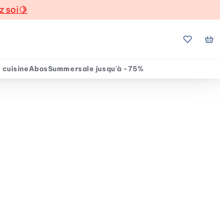
z soi
🍋
Mes favo
Mo
 cuisine
Abos
Summersale jusqu'à -75%