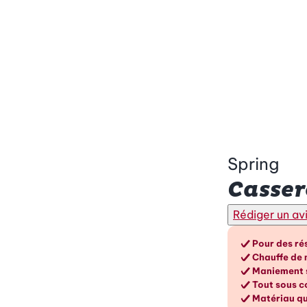
Spring
Casser
Rédiger un av
Les a
Pour des rés
Chauffe de 
Maniement 
Tout sous c
Matériau q