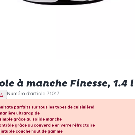
ole à manche Finesse, 1.4 l
Numéro d’article
71017
is
vantages en un coup d’œil
ultats parfaits sur tous les types de cuisinière!
manière ultrarapide
simple grâce au solide manche
ontrôle grâce au couvercle en verre réfractaire
uintuple couche haut de gamme