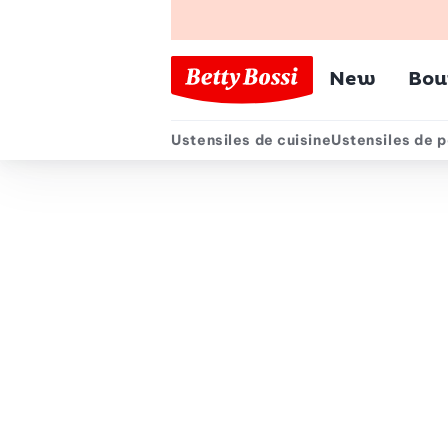
Menu pr
New
Bou
Ustensiles de cuisine
Ustensiles de p
Menu secondair
Chemin de navigation