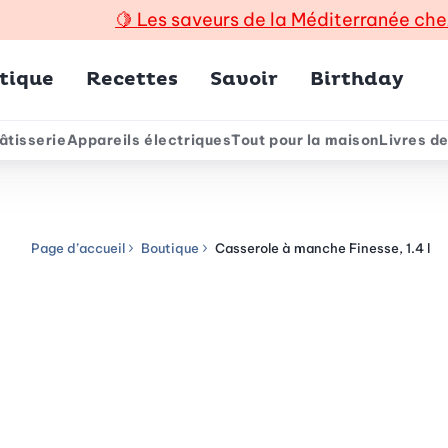
🍋
Les saveurs de la Méditerranée che
incipal
tique
Recettes
Savoir
Birthday
âtisserie
Appareils électriques
Tout pour la maison
Livres de
e
Page d’accueil
Boutique
Casserole à manche Finesse, 1.4 l